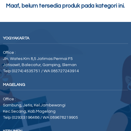
Maaf, belum tersedia produk pada kategori ini.
YOGYAKARTA
Office :
Jln. Wates Km 8,5 Jatimas Permai F5
Jatisawit, Balecatur, Gamping, Sleman
Telp (0274) 4535751 / WA 085727243914
MAGELANG
Office :
Sambung, Jetis, Kel.Jambewangi
Kec.Secang, Kab.Magelang
Telp (0293)3196486 / WA 089678219905