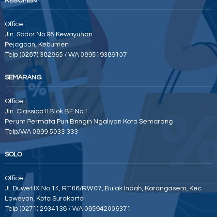
KEBUMEN
Office :
Jln. Sodor No 95 Kewayuhan
Pejagoan, Kebumen
Telp (0287) 382865 / WA 089519389107
SEMARANG
Office :
Jln. Classica II Blok BE No.1
Perum Permata Puri Bringin Ngaliyan Kota Semarang
Telp/WA 0899 5033 333
SOLO
Office :
Jl. Duwet IX No.14, RT.06/RW.07, Bulak Indah, Karangasem, Kec.
Laweyan, Kota Surakarta
Telp (0271) 2934138 / WA 085942006371