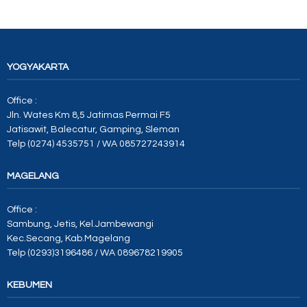
YOGYAKARTA
Office :
Jln. Wates Km 8,5 Jatimas Permai F5
Jatisawit, Balecatur, Gamping, Sleman
Telp (0274) 4535751 / WA 085727243914
MAGELANG
Office :
Sambung, Jetis, Kel.Jambewangi
Kec.Secang, Kab.Magelang
Telp (0293)3196486 / WA 089678219905
KEBUMEN