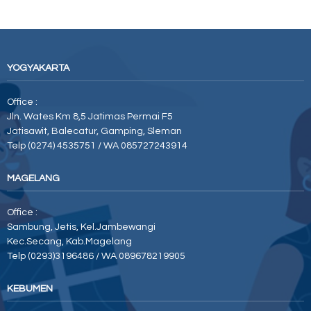
YOGYAKARTA
Office :
Jln. Wates Km 8,5 Jatimas Permai F5
Jatisawit, Balecatur, Gamping, Sleman
Telp (0274) 4535751 / WA 085727243914
MAGELANG
Office :
Sambung, Jetis, Kel.Jambewangi
Kec.Secang, Kab.Magelang
Telp (0293)3196486 / WA 089678219905
KEBUMEN