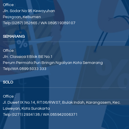
Office :
Jln. Sodor No 95 Kewayuhan
Pejagoan, Kebumen
Telp (0287) 382865 / WA 089519389107
SEMARANG
Office :
Jln. Classica II Blok BE No.1
Perum Permata Puri Bringin Ngaliyan Kota Semarang
Telp/WA 0899 5033 333
SOLO
Office :
Jl. Duwet IX No.14, RT.06/RW.07, Bulak Indah, Karangasem, Kec.
Laweyan, Kota Surakarta
Telp (0271) 2934138 / WA 085942006371