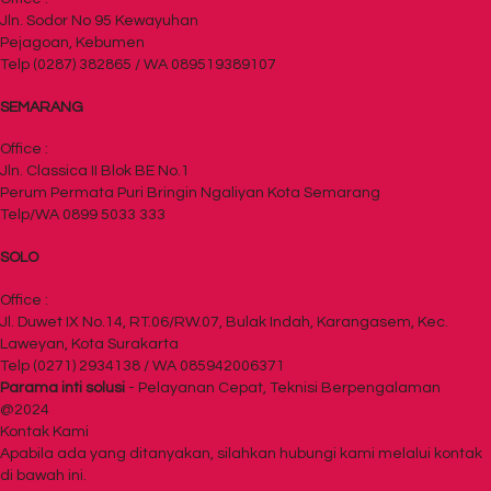
Jln. Sodor No 95 Kewayuhan
Pejagoan, Kebumen
Telp (0287) 382865 / WA 089519389107
SEMARANG
Office :
Jln. Classica II Blok BE No.1
Perum Permata Puri Bringin Ngaliyan Kota Semarang
Telp/WA 0899 5033 333
SOLO
Office :
Jl. Duwet IX No.14, RT.06/RW.07, Bulak Indah, Karangasem, Kec.
Laweyan, Kota Surakarta
Telp (0271) 2934138 / WA 085942006371
Parama inti solusi
- Pelayanan Cepat, Teknisi Berpengalaman
@2024
Kontak Kami
Apabila ada yang ditanyakan, silahkan hubungi kami melalui kontak
di bawah ini.