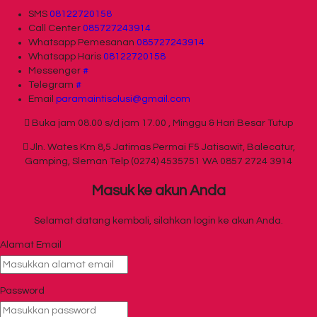
SMS
08122720158
Call Center
085727243914
Whatsapp
Pemesanan
085727243914
Whatsapp
Haris
08122720158
Messenger
#
Telegram
#
Email
paramaintisolusi@gmail.com
Buka jam 08.00 s/d jam 17.00 , Minggu & Hari Besar Tutup
Jln. Wates Km 8,5 Jatimas Permai F5 Jatisawit, Balecatur,
Gamping, Sleman Telp (0274) 4535751 WA 0857 2724 3914
Masuk ke akun Anda
Selamat datang kembali, silahkan login ke akun Anda.
Alamat Email
Password