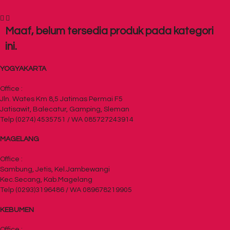
Maaf, belum tersedia produk pada kategori
ini.
YOGYAKARTA
Office :
Jln. Wates Km 8,5 Jatimas Permai F5
Jatisawit, Balecatur, Gamping, Sleman
Telp (0274) 4535751 / WA 085727243914
MAGELANG
Office :
Sambung, Jetis, Kel.Jambewangi
Kec.Secang, Kab.Magelang
Telp (0293)3196486 / WA 089678219905
KEBUMEN
Office :