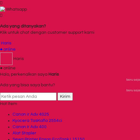
Whatsapp
Ada yang ditanyakan?
Klik untuk chat dengan customer support kami
Haris
● online
Haris
● online
Halo, perkenalkan saya
Haris
baru saja
Ada yang bisa saya bantu?
baru saja
Kirim
Hot Item
Canon ir Adv 4025
Kyocera TasKalfa 2554ci
Canon Ir Adv 400
Alat Stapler
Sewa Printer Epson EcoTank L15150