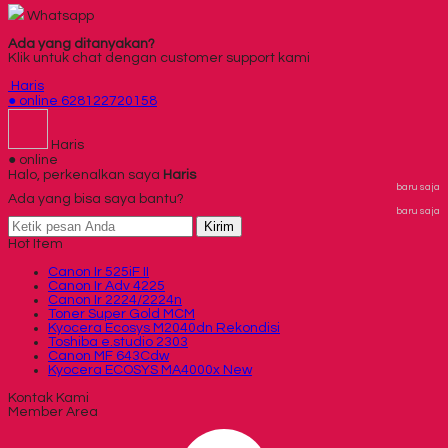
Whatsapp
Ada yang ditanyakan?
Klik untuk chat dengan customer support kami
Haris
● online
628122720158
Haris
● online
Halo, perkenalkan saya
Haris
baru saja
Ada yang bisa saya bantu?
baru saja
Kirim
Hot Item
Canon Ir 525iF II
Canon Ir Adv 4225
Canon Ir 2224/2224n
Toner Super Gold MCM
Kyocera Ecosys M2040dn Rekondisi
Toshiba e.studio 2303
Canon MF 643Cdw
Kyocera ECOSYS MA4000x New
Kontak Kami
Member Area