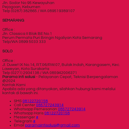
Jln. Sodor No 95 Kewayuhan
Pejagoan, Kebumen
Telp (0287) 382865 / WA 089519389107
SEMARANG
Office :
Jln. Classica II Blok BE No.1
Perum Permata Puri Bringin Ngaliyan Kota Semarang
Telp/WA 0899 5033 333
SOLO
Office :
Jl. Duwet IX No.14, RT.06/RW.07, Bulak Indah, Karangasem, Kec.
Laweyan, Kota Surakarta
Telp (0271) 2934138 / WA 085942006371
Parama inti solusi
- Pelayanan Cepat, Teknisi Berpengalaman
@2024
Kontak Kami
Apabila ada yang ditanyakan, silahkan hubungi kami melalui
kontak di bawah ini.
SMS
08122720158
Call Center
085727243914
Whatsapp
Pemesanan
085727243914
Whatsapp
Haris
08122720158
Messenger
#
Telegram
#
Email
paramaintisolusi@gmail.com