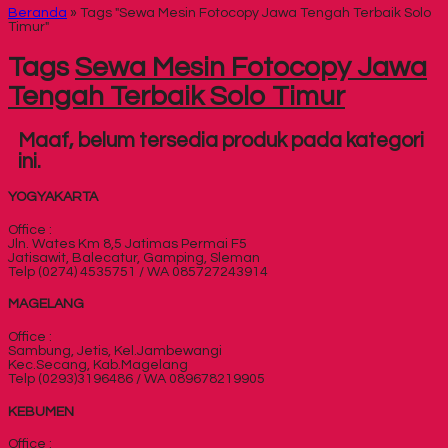
Beranda
»
Tags "Sewa Mesin Fotocopy Jawa Tengah Terbaik Solo
Timur"
Tags
Sewa Mesin Fotocopy Jawa
Tengah Terbaik Solo Timur
Maaf, belum tersedia produk pada kategori
ini.
YOGYAKARTA
Office :
Jln. Wates Km 8,5 Jatimas Permai F5
Jatisawit, Balecatur, Gamping, Sleman
Telp (0274) 4535751 / WA 085727243914
MAGELANG
Office :
Sambung, Jetis, Kel.Jambewangi
Kec.Secang, Kab.Magelang
Telp (0293)3196486 / WA 089678219905
KEBUMEN
Office :