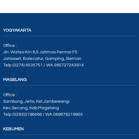
YOGYAKARTA
Office :
Jln. Wates Km 8,5 Jatimas Permai F5
Jatisawit, Balecatur, Gamping, Sleman
Telp (0274) 4535751 / WA 085727243914
MAGELANG
Office :
Sambung, Jetis, Kel.Jambewangi
Kec.Secang, Kab.Magelang
Telp (0293)3196486 / WA 089678219905
KEBUMEN