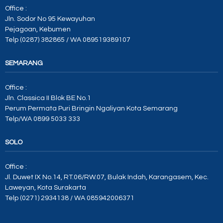
Office :
Jln. Sodor No 95 Kewayuhan
Pejagoan, Kebumen
Telp (0287) 382865 / WA 089519389107
SEMARANG
Office :
Jln. Classica II Blok BE No.1
Perum Permata Puri Bringin Ngaliyan Kota Semarang
Telp/WA 0899 5033 333
SOLO
Office :
Jl. Duwet IX No.14, RT.06/RW.07, Bulak Indah, Karangasem, Kec.
Laweyan, Kota Surakarta
Telp (0271) 2934138 / WA 085942006371