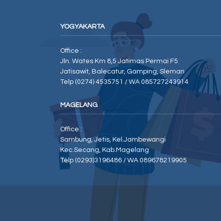
YOGYAKARTA
Office :
Jln. Wates Km 8,5 Jatimas Permai F5
Jatisawit, Balecatur, Gamping, Sleman
Telp (0274) 4535751 / WA 085727243914
MAGELANG
Office :
Sambung, Jetis, Kel.Jambewangi
Kec.Secang, Kab.Magelang
Telp (0293)3196486 / WA 089678219905