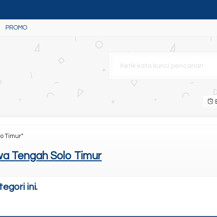
PROMO
n
B
ank L15150
o Timur"
a Tengah Solo Timur
gori ini.