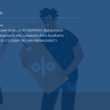
O
ce :
Duwet IX No.14, RT.06/RW.07, Bulak Indah,
angasem, Kec. Laweyan, Kota Surakarta
p (0271) 2934138 / WA 085942006371