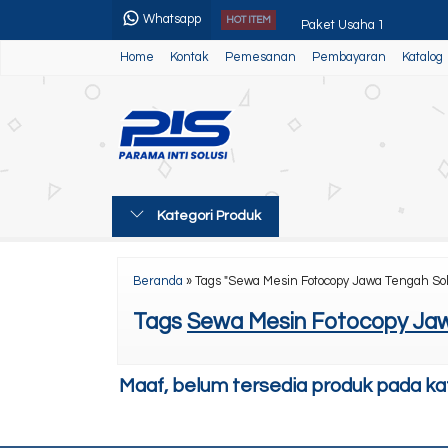
Whatsapp
Paket Usaha 1
HOT ITEM
Home
Kontak
Pemesanan
Pembayaran
Katalog
Toner Sinar Jaya White
Canon Ir Adv 4525/45/51
Kyocera Ecosys M8130cid
Toner Demontec
Kategori Produk
Sewa Printer Epson EcoT
Toner Super Gold MCM
Beranda
»
Tags "Sewa Mesin Fotocopy Jawa Tengah Sol
Canon Ir 1643i/1643iF
Tags
Sewa Mesin Fotocopy Jaw
Maaf, belum tersedia produk pada kate