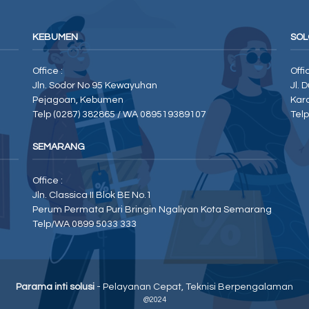
KEBUMEN
SOL
Office :
Offi
Jln. Sodor No 95 Kewayuhan
Jl. 
Pejagoan, Kebumen
Kar
Telp (0287) 382865 / WA 089519389107
Tel
SEMARANG
Office :
Jln. Classica II Blok BE No.1
Perum Permata Puri Bringin Ngaliyan Kota Semarang
Telp/WA 0899 5033 333
Parama inti solusi
- Pelayanan Cepat, Teknisi Berpengalaman
@2024