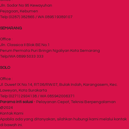
Jln. Sodor No 95 Kewayuhan
Pejagoan, Kebumen
Telp (0287) 382865 / WA 089519389107
SEMARANG
Office :
Jln. Classica II Blok BE No.1
Perum Permata Puri Bringin Ngaliyan Kota Semarang
Telp/WA 0899 5033 333
SOLO
Office :
Jl. Duwet IX No.14, RT.06/RW.07, Bulak Indah, Karangasem, Kec.
Laweyan, Kota Surakarta
Telp (0271) 2934138 / WA 085942006371
Parama inti solusi
- Pelayanan Cepat, Teknisi Berpengalaman
@2024
Kontak Kami
Apabila ada yang ditanyakan, silahkan hubungi kami melalui kontak
di bawah ini.