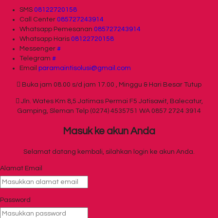
SMS
08122720158
Call Center
085727243914
Whatsapp
Pemesanan
085727243914
Whatsapp
Haris
08122720158
Messenger
#
Telegram
#
Email
paramaintisolusi@gmail.com
Buka jam 08.00 s/d jam 17.00 , Minggu & Hari Besar Tutup
Jln. Wates Km 8,5 Jatimas Permai F5 Jatisawit, Balecatur,
Gamping, Sleman Telp (0274) 4535751 WA 0857 2724 3914
Masuk ke akun Anda
Selamat datang kembali, silahkan login ke akun Anda.
Alamat Email
Password