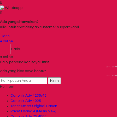
Whatsapp
Ada yang ditanyakan?
Klik untuk chat dengan customer support kami
Haris
● online
Haris
● online
Halo, perkenalkan saya
Haris
baru saja
Ada yang bisa saya bantu?
baru saja
Kirim
Hot Item
Canon Ir Adv 4235/45
Canon ir Adv 4025
Toner Smart Original Canon
Paket Usaha 4 (Mesin New)
Canon Ir Adv DX 4800