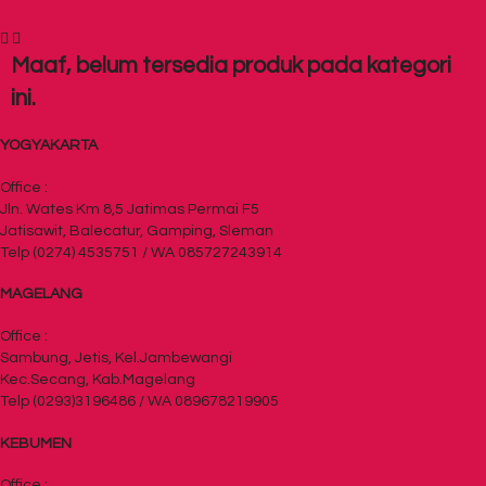
Maaf, belum tersedia produk pada kategori
ini.
YOGYAKARTA
Office :
Jln. Wates Km 8,5 Jatimas Permai F5
Jatisawit, Balecatur, Gamping, Sleman
Telp (0274) 4535751 / WA 085727243914
MAGELANG
Office :
Sambung, Jetis, Kel.Jambewangi
Kec.Secang, Kab.Magelang
Telp (0293)3196486 / WA 089678219905
KEBUMEN
Office :