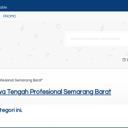
table
PROMO
n
B
ofesional Semarang Barat"
 Portable
a Tengah Profesional Semarang Barat
gori ini.