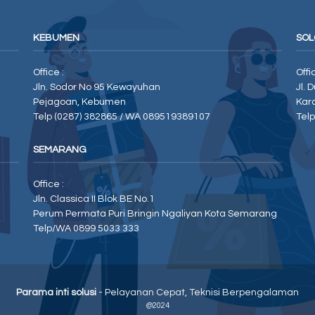
KEBUMEN
SOL
Office :
Offi
Jln. Sodor No 95 Kewayuhan
Jl. 
Pejagoan, Kebumen
Kar
Telp (0287) 382865 / WA 089519389107
Tel
SEMARANG
Office :
Jln. Classica II Blok BE No.1
Perum Permata Puri Bringin Ngaliyan Kota Semarang
Telp/WA 0899 5033 333
Parama inti solusi
- Pelayanan Cepat, Teknisi Berpengalaman
@2024