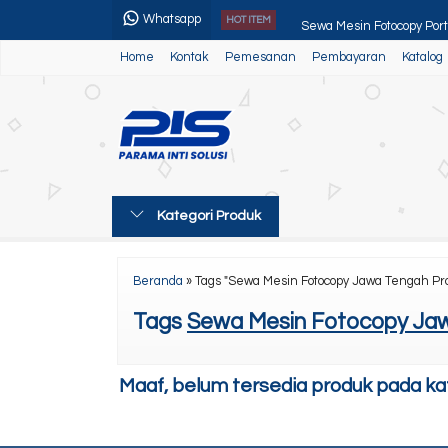
Whatsapp
Sewa Mesin Fotocopy Por
HOT ITEM
Home
Kontak
Pemesanan
Pembayaran
Katalog
Kyocera Ecosys M8130cid
Alat Pemotong Kertas
Paket Usaha 2
Toner Black Panther
Kategori Produk
Paket Usaha 3
Toner Super Gold MCM
Beranda
»
Tags "Sewa Mesin Fotocopy Jawa Tengah Pr
Epson L3251 New Printer
Tags
Sewa Mesin Fotocopy Jaw
Maaf, belum tersedia produk pada kate