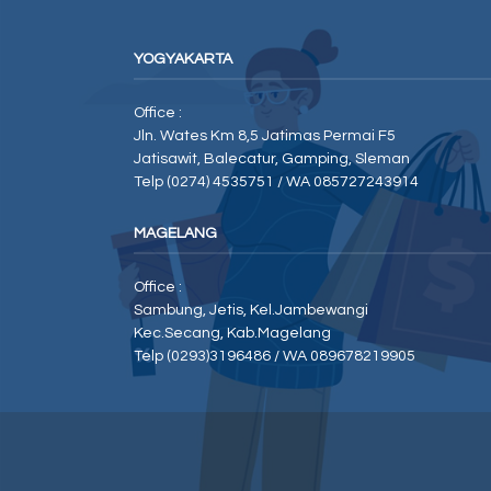
YOGYAKARTA
Office :
Jln. Wates Km 8,5 Jatimas Permai F5
Jatisawit, Balecatur, Gamping, Sleman
Telp (0274) 4535751 / WA 085727243914
MAGELANG
Office :
Sambung, Jetis, Kel.Jambewangi
Kec.Secang, Kab.Magelang
Telp (0293)3196486 / WA 089678219905