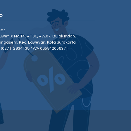
O
ce :
Duwet IX No.14, RT.06/RW.07, Bulak Indah,
angasem, Kec. Laweyan, Kota Surakarta
p (0271) 2934138 / WA 085942006371