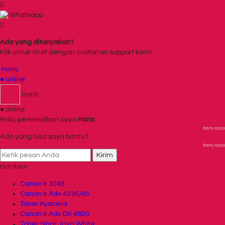
Whatsapp
Ada yang ditanyakan?
Klik untuk chat dengan customer support kami
Haris
● online
Haris
● online
Halo, perkenalkan saya
Haris
baru saja
Ada yang bisa saya bantu?
baru saja
Kirim
Hot Item
Canon Ir 3045
Canon Ir Adv 4235/45
Toner Kyocera
Canon Ir Adv DX 4800
Toner Sinar Jaya White