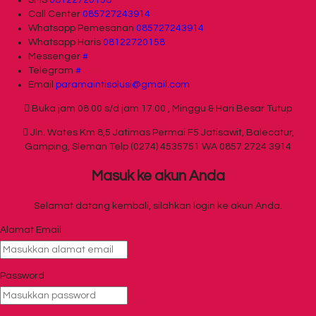
Call Center
085727243914
Whatsapp
Pemesanan
085727243914
Whatsapp
Haris
08122720158
Messenger
#
Telegram
#
Email
paramaintisolusi@gmail.com
Buka jam 08.00 s/d jam 17.00 , Minggu & Hari Besar Tutup
Jln. Wates Km 8,5 Jatimas Permai F5 Jatisawit, Balecatur,
Gamping, Sleman Telp (0274) 4535751 WA 0857 2724 3914
Masuk ke akun Anda
Selamat datang kembali, silahkan login ke akun Anda.
Alamat Email
Password