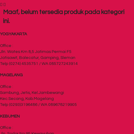
Maaf, belum tersedia produk pada kategori
ini.
YOGYAKARTA
Office :
Jln. Wates Km 8,5 Jatimas Permai F5
Jatisawit, Balecatur, Gamping, Sleman
Telp (0274) 4535751 / WA 085727243914
MAGELANG
Office :
Sambung, Jetis, Kel.Jambewangi
Kec.Secang, Kab.Magelang
Telp (0293)3196486 / WA 089678219905
KEBUMEN
Office :
Jln. Sodor No 95 Kewayuhan