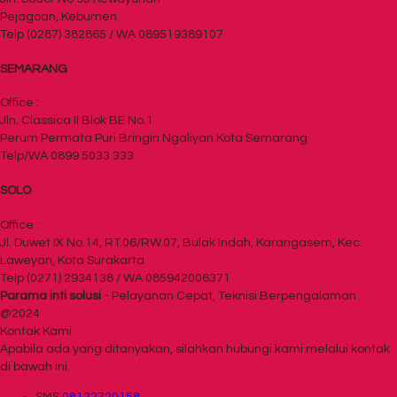
Pejagoan, Kebumen
Telp (0287) 382865 / WA 089519389107
SEMARANG
Office :
Jln. Classica II Blok BE No.1
Perum Permata Puri Bringin Ngaliyan Kota Semarang
Telp/WA 0899 5033 333
SOLO
Office :
Jl. Duwet IX No.14, RT.06/RW.07, Bulak Indah, Karangasem, Kec.
Laweyan, Kota Surakarta
Telp (0271) 2934138 / WA 085942006371
Parama inti solusi
- Pelayanan Cepat, Teknisi Berpengalaman
@2024
Kontak Kami
Apabila ada yang ditanyakan, silahkan hubungi kami melalui kontak
di bawah ini.
SMS
08122720158