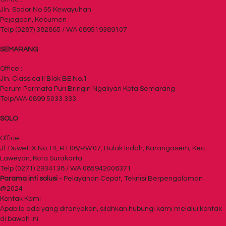
Jln. Sodor No 95 Kewayuhan
Pejagoan, Kebumen
Telp (0287) 382865 / WA 089519389107
SEMARANG
Office :
Jln. Classica II Blok BE No.1
Perum Permata Puri Bringin Ngaliyan Kota Semarang
Telp/WA 0899 5033 333
SOLO
Office :
Jl. Duwet IX No.14, RT.06/RW.07, Bulak Indah, Karangasem, Kec.
Laweyan, Kota Surakarta
Telp (0271) 2934138 / WA 085942006371
Parama inti solusi
- Pelayanan Cepat, Teknisi Berpengalaman
@2024
Kontak Kami
Apabila ada yang ditanyakan, silahkan hubungi kami melalui kontak
di bawah ini.