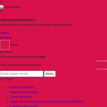
Whatsapp
Ada yang ditanyakan?
Klik untuk chat dengan customer support kami
Haris
● online
Haris
● online
Halo, perkenalkan saya
Haris
baru saja
Ada yang bisa saya bantu?
baru saja
Kirim
Hot Item
Canon Ir 525iF II
Mesin Laminating
Toner Kyocera
Sewa Mesin Fotocopy Medium Canon Ir 400/500
Canon Ir Adv 4225