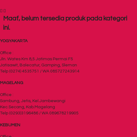
Maaf, belum tersedia produk pada kategori
ini.
YOGYAKARTA
Office :
Jln. Wates Km 8,5 Jatimas Permai F5
Jatisawit, Balecatur, Gamping, Sleman
Telp (0274) 4535751 / WA 085727243914
MAGELANG
Office :
Sambung, Jetis, Kel.Jambewangi
Kec.Secang, Kab.Magelang
Telp (0293)3196486 / WA 089678219905
KEBUMEN
Office :