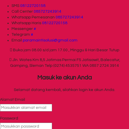
SMS
08122720158
Call Center
085727243914
Whatsapp
Pemesanan
085727243914
Whatsapp
Haris
08122720158
Messenger
#
Telegram
#
Email
paramaintisolusi@gmail.com
Buka jam 08.00 s/d jam 17.00 , Minggu & Hari Besar Tutup
Jln. Wates Km 8,5 Jatimas Permai F5 Jatisawit, Balecatur,
Gamping, Sleman Telp (0274) 4535751 WA 0857 2724 3914
Masuk ke akun Anda
Selamat datang kembali, silahkan login ke akun Anda.
Alamat Email
Password