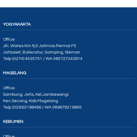
YOGYAKARTA
Office :
Jln. Wates Km 8,5 Jatimas Permai F5
Jatisawit, Balecatur, Gamping, Sleman
Telp (0274) 4535751 / WA 085727243914
MAGELANG
Office :
Sambung, Jetis, Kel.Jambewangi
Kec.Secang, Kab.Magelang
Telp (0293)3196486 / WA 089678219905
KEBUMEN
Office :