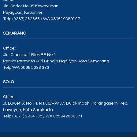
Jln. Sodor No 95 Kewayuhan
Pejagoan, Kebumen
Telp (0287) 382865 / WA 089519389107
SEMARANG
Office :
Jln. Classica II Blok BE No.1
Perum Permata Puri Bringin Ngaliyan Kota Semarang
Telp/WA 0899 5033 333
SOLO
Office :
Jl. Duwet IX No.14, RT.06/RW.07, Bulak Indah, Karangasem, Kec.
Laweyan, Kota Surakarta
Telp (0271) 2934138 / WA 085942006371