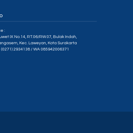
O
ce :
Duwet IX No.14, RT.06/RW.07, Bulak Indah,
angasem, Kec. Laweyan, Kota Surakarta
p (0271) 2934138 / WA 085942006371