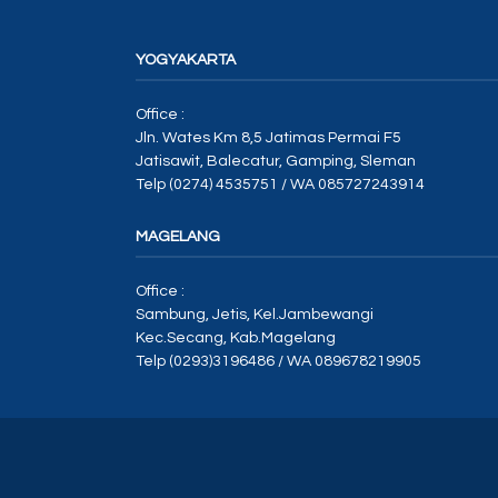
YOGYAKARTA
Office :
Jln. Wates Km 8,5 Jatimas Permai F5
Jatisawit, Balecatur, Gamping, Sleman
Telp (0274) 4535751 / WA 085727243914
MAGELANG
Office :
Sambung, Jetis, Kel.Jambewangi
Kec.Secang, Kab.Magelang
Telp (0293)3196486 / WA 089678219905