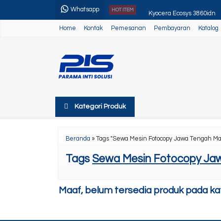
Whatsapp
Kyocera Ecosys 3860idn
HOT ITEM
Home
Kontak
Pemesanan
Pembayaran
Katalog
Toner Dama
Paket Usaha 3
Canon Ir Adv 400
Canon Ir 1643i/1643iF
Kategori Produk
Canon Ir Adv 4525/45/51
Canon Ir Adv 3225/35/45
Beranda
»
Tags "Sewa Mesin Fotocopy Jawa Tengah Ma
Toner Super Gold MCM
Tags
Sewa Mesin Fotocopy Ja
Maaf, belum tersedia produk pada kate