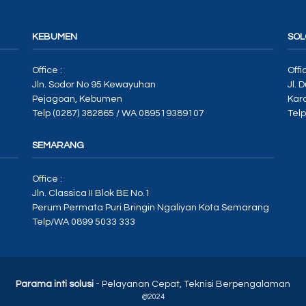
KEBUMEN
SOL
Office :
Offi
Jln. Sodor No 95 Kewayuhan
Jl. 
Pejagoan, Kebumen
Kar
Telp (0287) 382865 / WA 089519389107
Tel
SEMARANG
Office :
Jln. Classica II Blok BE No.1
Perum Permata Puri Bringin Ngaliyan Kota Semarang
Telp/WA 0899 5033 333
Parama inti solusi
- Pelayanan Cepat, Teknisi Berpengalaman
@2024