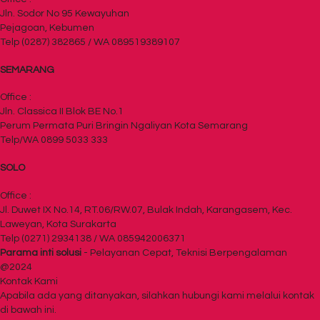
Jln. Sodor No 95 Kewayuhan
Pejagoan, Kebumen
Telp (0287) 382865 / WA 089519389107
SEMARANG
Office :
Jln. Classica II Blok BE No.1
Perum Permata Puri Bringin Ngaliyan Kota Semarang
Telp/WA 0899 5033 333
SOLO
Office :
Jl. Duwet IX No.14, RT.06/RW.07, Bulak Indah, Karangasem, Kec.
Laweyan, Kota Surakarta
Telp (0271) 2934138 / WA 085942006371
Parama inti solusi
- Pelayanan Cepat, Teknisi Berpengalaman
@2024
Kontak Kami
Apabila ada yang ditanyakan, silahkan hubungi kami melalui kontak
di bawah ini.