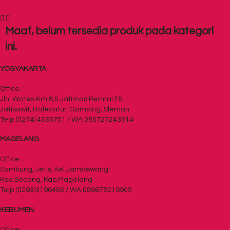
Maaf, belum tersedia produk pada kategori
ini.
YOGYAKARTA
Office :
Jln. Wates Km 8,5 Jatimas Permai F5
Jatisawit, Balecatur, Gamping, Sleman
Telp (0274) 4535751 / WA 085727243914
MAGELANG
Office :
Sambung, Jetis, Kel.Jambewangi
Kec.Secang, Kab.Magelang
Telp (0293)3196486 / WA 089678219905
KEBUMEN
Office :