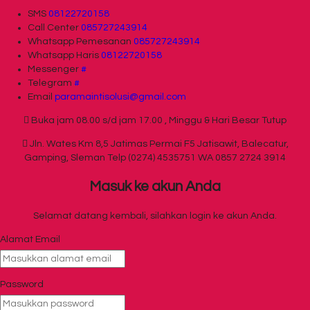
SMS
08122720158
Call Center
085727243914
Whatsapp
Pemesanan
085727243914
Whatsapp
Haris
08122720158
Messenger
#
Telegram
#
Email
paramaintisolusi@gmail.com
Buka jam 08.00 s/d jam 17.00 , Minggu & Hari Besar Tutup
Jln. Wates Km 8,5 Jatimas Permai F5 Jatisawit, Balecatur,
Gamping, Sleman Telp (0274) 4535751 WA 0857 2724 3914
Masuk ke akun Anda
Selamat datang kembali, silahkan login ke akun Anda.
Alamat Email
Password