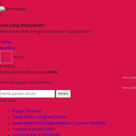
Whatsapp
Ada yang ditanyakan?
Klik untuk chat dengan customer support kami
Haris
● online
Haris
● online
Halo, perkenalkan saya
Haris
baru saja
Ada yang bisa saya bantu?
baru saja
Kirim
Hot Item
Paper Trimmer
Toner Smart Original Canon
Sewa Mesin Fotocopy Medium Canon Ir 400/500
Toshiba e.studio 2303
Canon Ir Adv 3225/35/45