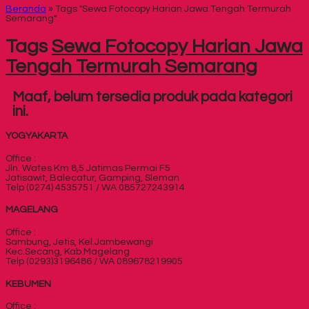
Beranda
»
Tags "Sewa Fotocopy Harian Jawa Tengah Termurah
Semarang"
Tags
Sewa Fotocopy Harian Jawa
Tengah Termurah Semarang
Maaf, belum tersedia produk pada kategori
ini.
YOGYAKARTA
Office :
Jln. Wates Km 8,5 Jatimas Permai F5
Jatisawit, Balecatur, Gamping, Sleman
Telp (0274) 4535751 / WA 085727243914
MAGELANG
Office :
Sambung, Jetis, Kel.Jambewangi
Kec.Secang, Kab.Magelang
Telp (0293)3196486 / WA 089678219905
KEBUMEN
Office :