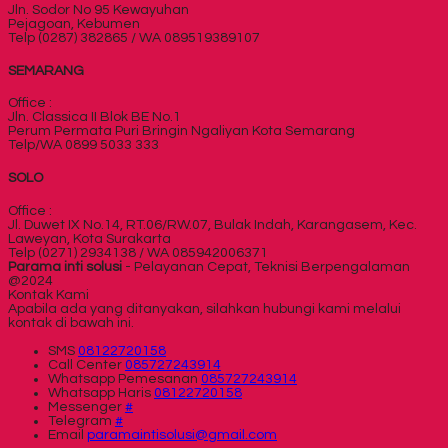
Jln. Sodor No 95 Kewayuhan
Pejagoan, Kebumen
Telp (0287) 382865 / WA 089519389107
SEMARANG
Office :
Jln. Classica II Blok BE No.1
Perum Permata Puri Bringin Ngaliyan Kota Semarang
Telp/WA 0899 5033 333
SOLO
Office :
Jl. Duwet IX No.14, RT.06/RW.07, Bulak Indah, Karangasem, Kec.
Laweyan, Kota Surakarta
Telp (0271) 2934138 / WA 085942006371
Parama inti solusi
- Pelayanan Cepat, Teknisi Berpengalaman
@2024
Kontak Kami
Apabila ada yang ditanyakan, silahkan hubungi kami melalui
kontak di bawah ini.
SMS
08122720158
Call Center
085727243914
Whatsapp
Pemesanan
085727243914
Whatsapp
Haris
08122720158
Messenger
#
Telegram
#
Email
paramaintisolusi@gmail.com