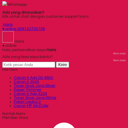
Whatsapp
Ada yang ditanyakan?
Klik untuk chat dengan customer support kami
Haris
● online
628122720158
Haris
● online
Halo, perkenalkan saya
Haris
baru saja
Ada yang bisa saya bantu?
baru saja
Kirim
Hot Item
Canon Ir Adv DX 4800
Canon Ir 3045
Toner Sinar Jaya Silver
Paper Trimmer
Canon Ir Adv 4225
Toner Sinar Jaya White
Paket Usaha 2
Canon MF 643Cdw
Kontak Kami
Member Area