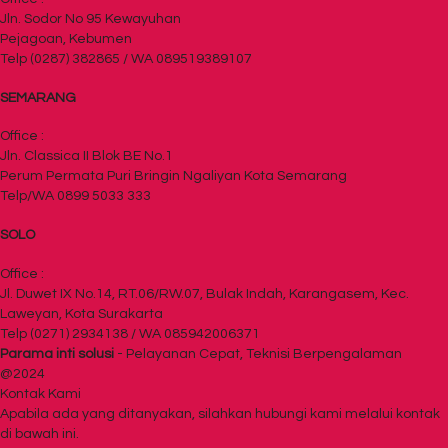
Jln. Sodor No 95 Kewayuhan
Pejagoan, Kebumen
Telp (0287) 382865 / WA 089519389107
SEMARANG
Office :
Jln. Classica II Blok BE No.1
Perum Permata Puri Bringin Ngaliyan Kota Semarang
Telp/WA 0899 5033 333
SOLO
Office :
Jl. Duwet IX No.14, RT.06/RW.07, Bulak Indah, Karangasem, Kec.
Laweyan, Kota Surakarta
Telp (0271) 2934138 / WA 085942006371
Parama inti solusi
- Pelayanan Cepat, Teknisi Berpengalaman
@2024
Kontak Kami
Apabila ada yang ditanyakan, silahkan hubungi kami melalui kontak
di bawah ini.