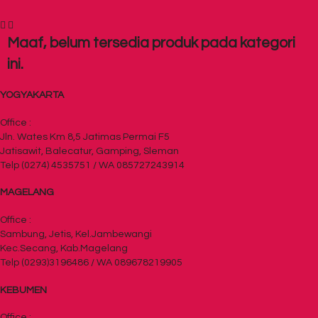
Maaf, belum tersedia produk pada kategori
ini.
YOGYAKARTA
Office :
Jln. Wates Km 8,5 Jatimas Permai F5
Jatisawit, Balecatur, Gamping, Sleman
Telp (0274) 4535751 / WA 085727243914
MAGELANG
Office :
Sambung, Jetis, Kel.Jambewangi
Kec.Secang, Kab.Magelang
Telp (0293)3196486 / WA 089678219905
KEBUMEN
Office :