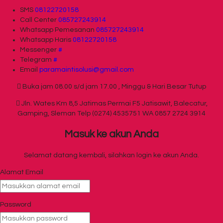
SMS
08122720158
Call Center
085727243914
Whatsapp
Pemesanan
085727243914
Whatsapp
Haris
08122720158
Messenger
#
Telegram
#
Email
paramaintisolusi@gmail.com
Buka jam 08.00 s/d jam 17.00 , Minggu & Hari Besar Tutup
Jln. Wates Km 8,5 Jatimas Permai F5 Jatisawit, Balecatur,
Gamping, Sleman Telp (0274) 4535751 WA 0857 2724 3914
Masuk ke akun Anda
Selamat datang kembali, silahkan login ke akun Anda.
Alamat Email
Password