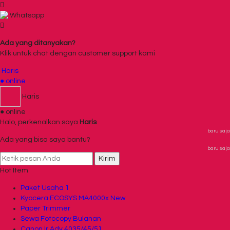
Whatsapp
Ada yang ditanyakan?
Klik untuk chat dengan customer support kami
Haris
● online
Haris
● online
Halo, perkenalkan saya
Haris
baru saja
Ada yang bisa saya bantu?
baru saja
Kirim
Hot Item
Paket Usaha 1
Kyocera ECOSYS MA4000x New
Paper Trimmer
Sewa Fotocopy Bulanan
Canon Ir Adv 4035/45/51