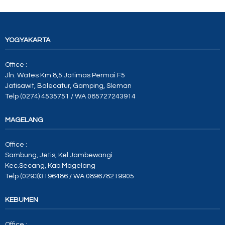
YOGYAKARTA
Office :
Jln. Wates Km 8,5 Jatimas Permai F5
Jatisawit, Balecatur, Gamping, Sleman
Telp (0274) 4535751 / WA 085727243914
MAGELANG
Office :
Sambung, Jetis, Kel.Jambewangi
Kec.Secang, Kab.Magelang
Telp (0293)3196486 / WA 089678219905
KEBUMEN
Office :