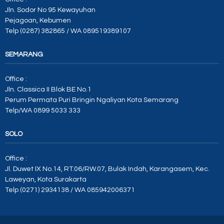
Jln. Sodor No 95 Kewayuhan
Pejagoan, Kebumen
Telp (0287) 382865 / WA 089519389107
SEMARANG
Office :
Jln. Classica II Blok BE No.1
Perum Permata Puri Bringin Ngaliyan Kota Semarang
Telp/WA 0899 5033 333
SOLO
Office :
Jl. Duwet IX No.14, RT.06/RW.07, Bulak Indah, Karangasem, Kec.
Laweyan, Kota Surakarta
Telp (0271) 2934138 / WA 085942006371