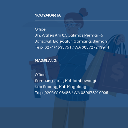
YOGYAKARTA
Office :
Jln. Wates Km 8,5 Jatimas Permai F5
Jatisawit, Balecatur, Gamping, Sleman
Telp (0274) 4535751 / WA 085727243914
MAGELANG
Office :
Sambung, Jetis, Kel.Jambewangi
Kec.Secang, Kab.Magelang
Telp (0293)3196486 / WA 089678219905