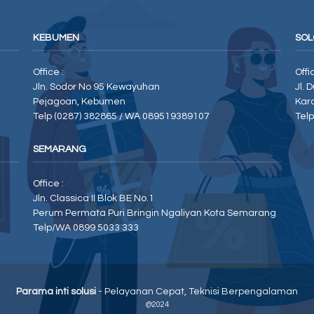
KEBUMEN
SOL
Office :
Offi
Jln. Sodor No 95 Kewayuhan
Jl. 
Pejagoan, Kebumen
Kar
Telp (0287) 382865 / WA 089519389107
Tel
SEMARANG
Office :
Jln. Classica II Blok BE No.1
Perum Permata Puri Bringin Ngaliyan Kota Semarang
Telp/WA 0899 5033 333
Parama inti solusi
- Pelayanan Cepat, Teknisi Berpengalaman
@2024