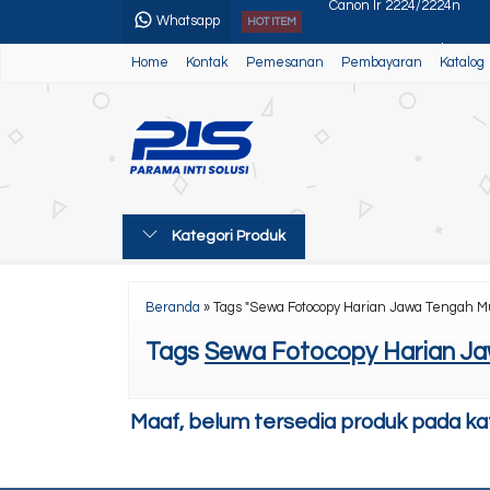
Whatsapp
HOT ITEM
Sewa Fotocopy Bulanan
Home
Kontak
Pemesanan
Pembayaran
Katalog
Canon Ir Adv 4035/45/51
Canon ir Adv 4025
Canon Ir 2725/2725i
Sewa Mesin Fotocopy Med
Kategori Produk
Canon Ir Adv DX 4800
Toner Sinar Jaya White
Beranda
»
Tags "Sewa Fotocopy Harian Jawa Tengah M
Canon Ir 2224/2224n
Tags
Sewa Fotocopy Harian Ja
Maaf, belum tersedia produk pada kate