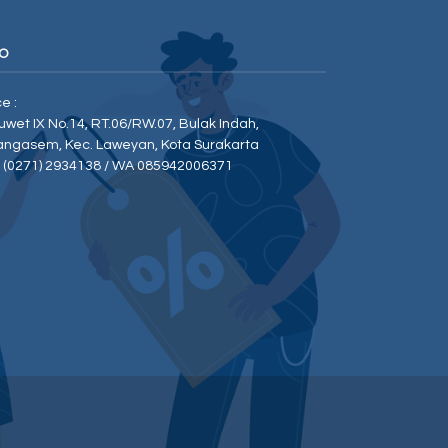
O
ce :
Duwet IX No.14, RT.06/RW.07, Bulak Indah,
angasem, Kec. Laweyan, Kota Surakarta
p (0271) 2934138 / WA 085942006371