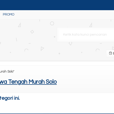
PROMO
ium Canon Ir 400/500
B
urah Solo"
wa Tengah Murah Solo
gori ini.