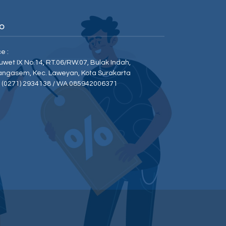
O
ce :
Duwet IX No.14, RT.06/RW.07, Bulak Indah,
angasem, Kec. Laweyan, Kota Surakarta
p (0271) 2934138 / WA 085942006371