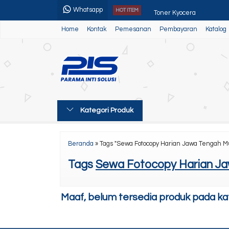
Whatsapp
Toner Kyocera
HOT ITEM
Home
Kontak
Pemesanan
Pembayaran
Katalog
Kyocera Ecosys M8130cid
Sewa Mesin Fotocopy Por
NEON BOX Canon
Paket Usaha 3
Kategori Produk
Paket Usaha 4 (Mesin Ne
Canon ir Adv 4025
Beranda
»
Tags "Sewa Fotocopy Harian Jawa Tengah 
Sewa Mesin Fotocopy Medi
Tags
Sewa Fotocopy Harian J
Maaf, belum tersedia produk pada kate