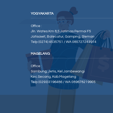
YOGYAKARTA
Office :
Jln. Wates Km 8,5 Jatimas Permai F5
Jatisawit, Balecatur, Gamping, Sleman
Telp (0274) 4535751 / WA 085727243914
MAGELANG
Office :
Sambung, Jetis, Kel.Jambewangi
Kec.Secang, Kab.Magelang
Telp (0293)3196486 / WA 089678219905