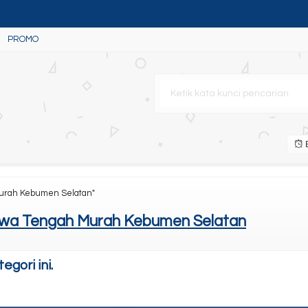
PROMO
n
table
B
w)
Murah Kebumen Selatan"
um (Free : Service Toner S
awa Tengah Murah Kebumen Selatan
gori ini.