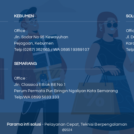
KEBUMEN
SOL
Office :
Offi
Jln. Sodor No 95 Kewayuhan
Jl. 
Pejagoan, Kebumen
Kar
Telp (0287) 382865 / WA 089519389107
Tel
SEMARANG
Office :
Jln. Classica II Blok BE No.1
Perum Permata Puri Bringin Ngaliyan Kota Semarang
Telp/WA 0899 5033 333
Parama inti solusi
- Pelayanan Cepat, Teknisi Berpengalaman
@2024