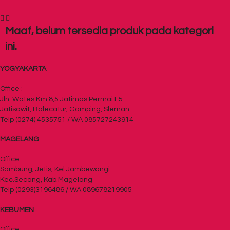
Maaf, belum tersedia produk pada kategori
ini.
YOGYAKARTA
Office :
Jln. Wates Km 8,5 Jatimas Permai F5
Jatisawit, Balecatur, Gamping, Sleman
Telp (0274) 4535751 / WA 085727243914
MAGELANG
Office :
Sambung, Jetis, Kel.Jambewangi
Kec.Secang, Kab.Magelang
Telp (0293)3196486 / WA 089678219905
KEBUMEN
Office :