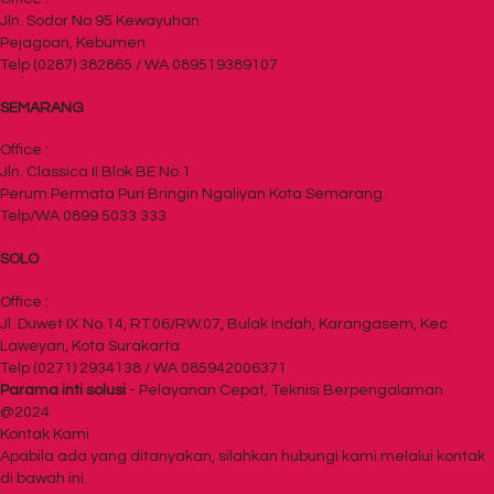
Jln. Sodor No 95 Kewayuhan
Pejagoan, Kebumen
Telp (0287) 382865 / WA 089519389107
SEMARANG
Office :
Jln. Classica II Blok BE No.1
Perum Permata Puri Bringin Ngaliyan Kota Semarang
Telp/WA 0899 5033 333
SOLO
Office :
Jl. Duwet IX No.14, RT.06/RW.07, Bulak Indah, Karangasem, Kec.
Laweyan, Kota Surakarta
Telp (0271) 2934138 / WA 085942006371
Parama inti solusi
- Pelayanan Cepat, Teknisi Berpengalaman
@2024
Kontak Kami
Apabila ada yang ditanyakan, silahkan hubungi kami melalui kontak
di bawah ini.