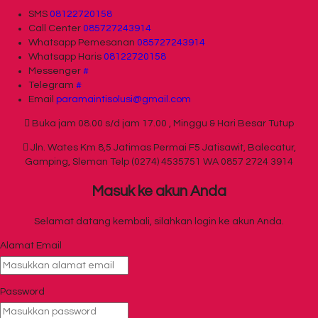
SMS
08122720158
Call Center
085727243914
Whatsapp
Pemesanan
085727243914
Whatsapp
Haris
08122720158
Messenger
#
Telegram
#
Email
paramaintisolusi@gmail.com
Buka jam 08.00 s/d jam 17.00 , Minggu & Hari Besar Tutup
Jln. Wates Km 8,5 Jatimas Permai F5 Jatisawit, Balecatur,
Gamping, Sleman Telp (0274) 4535751 WA 0857 2724 3914
Masuk ke akun Anda
Selamat datang kembali, silahkan login ke akun Anda.
Alamat Email
Password