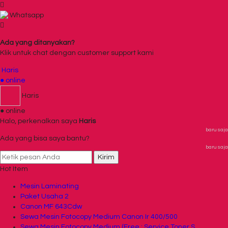
Whatsapp
Ada yang ditanyakan?
Klik untuk chat dengan customer support kami
Haris
● online
Haris
● online
Halo, perkenalkan saya
Haris
baru saja
Ada yang bisa saya bantu?
baru saja
Kirim
Hot Item
Mesin Laminating
Paket Usaha 2
Canon MF 643Cdw
Sewa Mesin Fotocopy Medium Canon Ir 400/500
Sewa Mesin Fotocopy Medium (Free : Service Toner S