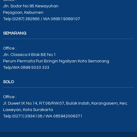
Jln. Sodor No 95 Kewayuhan
Pejagoan, Kebumen
Telp (0287) 382865 / WA 089519389107
SEMARANG
Office :
Jln. Classica II Blok BE No.1
Perum Permata Puri Bringin Ngaliyan Kota Semarang
Telp/WA 0899 5033 333
SOLO
Office :
Jl. Duwet IX No.14, RT.06/RW.07, Bulak Indah, Karangasem, Kec.
Laweyan, Kota Surakarta
Telp (0271) 2934138 / WA 085942006371