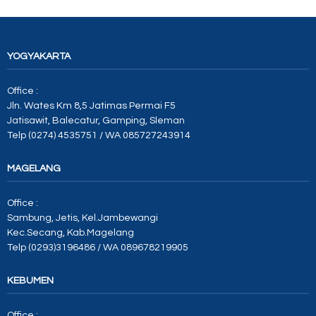
YOGYAKARTA
Office :
Jln. Wates Km 8,5 Jatimas Permai F5
Jatisawit, Balecatur, Gamping, Sleman
Telp (0274) 4535751 / WA 085727243914
MAGELANG
Office :
Sambung, Jetis, Kel.Jambewangi
Kec.Secang, Kab.Magelang
Telp (0293)3196486 / WA 089678219905
KEBUMEN
Office :