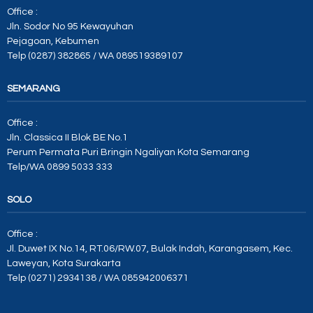
Office :
Jln. Sodor No 95 Kewayuhan
Pejagoan, Kebumen
Telp (0287) 382865 / WA 089519389107
SEMARANG
Office :
Jln. Classica II Blok BE No.1
Perum Permata Puri Bringin Ngaliyan Kota Semarang
Telp/WA 0899 5033 333
SOLO
Office :
Jl. Duwet IX No.14, RT.06/RW.07, Bulak Indah, Karangasem, Kec.
Laweyan, Kota Surakarta
Telp (0271) 2934138 / WA 085942006371