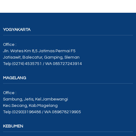
YOGYAKARTA
Office :
Jln. Wates Km 8,5 Jatimas Permai F5
Jatisawit, Balecatur, Gamping, Sleman
Telp (0274) 4535751 / WA 085727243914
MAGELANG
Office :
Sambung, Jetis, Kel.Jambewangi
Kec.Secang, Kab.Magelang
Telp (0293)3196486 / WA 089678219905
KEBUMEN