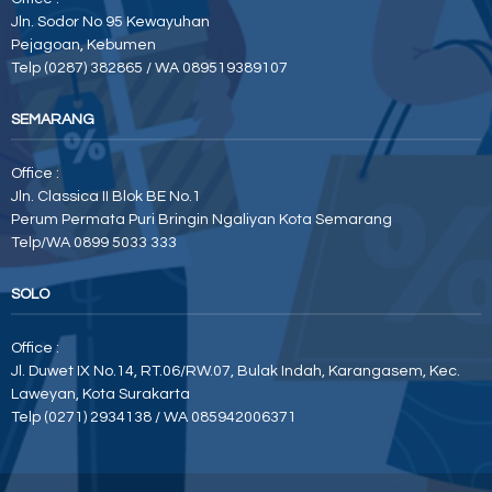
Jln. Sodor No 95 Kewayuhan
Pejagoan, Kebumen
Telp (0287) 382865 / WA 089519389107
SEMARANG
Office :
Jln. Classica II Blok BE No.1
Perum Permata Puri Bringin Ngaliyan Kota Semarang
Telp/WA 0899 5033 333
SOLO
Office :
Jl. Duwet IX No.14, RT.06/RW.07, Bulak Indah, Karangasem, Kec.
Laweyan, Kota Surakarta
Telp (0271) 2934138 / WA 085942006371