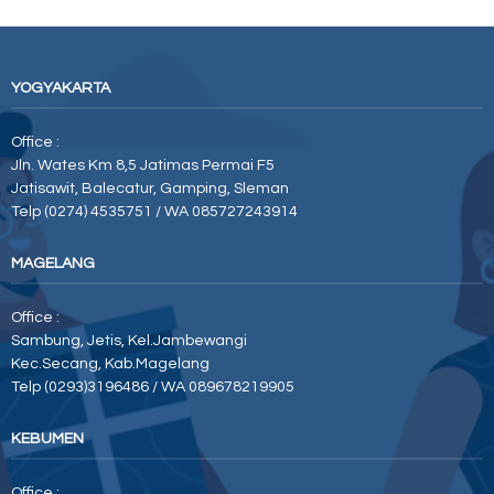
YOGYAKARTA
Office :
Jln. Wates Km 8,5 Jatimas Permai F5
Jatisawit, Balecatur, Gamping, Sleman
Telp (0274) 4535751 / WA 085727243914
MAGELANG
Office :
Sambung, Jetis, Kel.Jambewangi
Kec.Secang, Kab.Magelang
Telp (0293)3196486 / WA 089678219905
KEBUMEN
Office :