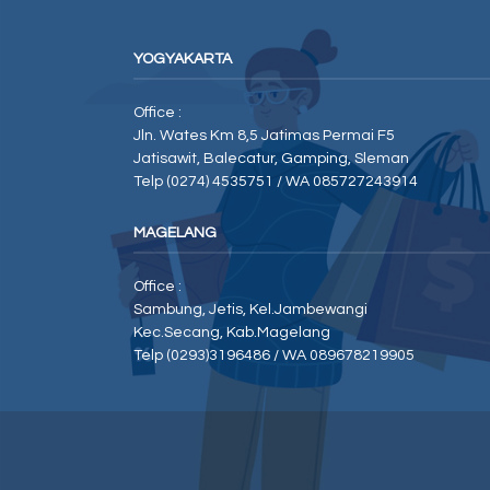
YOGYAKARTA
Office :
Jln. Wates Km 8,5 Jatimas Permai F5
Jatisawit, Balecatur, Gamping, Sleman
Telp (0274) 4535751 / WA 085727243914
MAGELANG
Office :
Sambung, Jetis, Kel.Jambewangi
Kec.Secang, Kab.Magelang
Telp (0293)3196486 / WA 089678219905