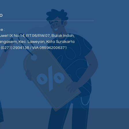
O
ce :
Duwet IX No.14, RT.06/RW.07, Bulak Indah,
angasem, Kec. Laweyan, Kota Surakarta
p (0271) 2934138 / WA 085942006371