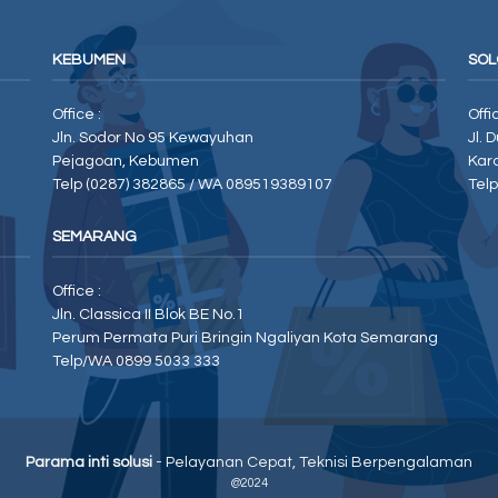
KEBUMEN
SOL
Office :
Offi
Jln. Sodor No 95 Kewayuhan
Jl. 
Pejagoan, Kebumen
Kar
Telp (0287) 382865 / WA 089519389107
Tel
SEMARANG
Office :
Jln. Classica II Blok BE No.1
Perum Permata Puri Bringin Ngaliyan Kota Semarang
Telp/WA 0899 5033 333
Parama inti solusi
- Pelayanan Cepat, Teknisi Berpengalaman
@2024