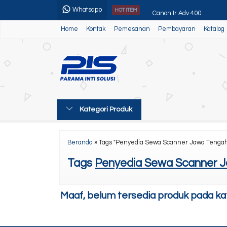
Whatsapp
Canon Ir Adv 400
HOT ITEM
Home
Kontak
Pemesanan
Pembayaran
Katalog
Paket Usaha 2
Canon Ir Adv 4225
Canon MF 244dw
Epson L3251 New Printer
Kategori Produk
Canon Ir Adv 3225/35/45
Mesin Laminating
Beranda
»
Tags "Penyedia Sewa Scanner Jawa Tengah 
Toner Sinar Jaya Silver
Tags
Penyedia Sewa Scanner J
Maaf, belum tersedia produk pada kate