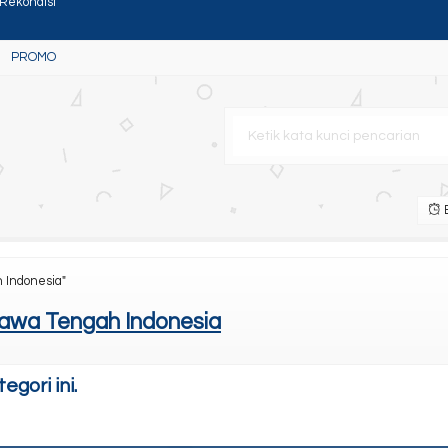
PROMO
ium Canon Ir 400/500
B
x New
 Indonesia"
Rekondisi
awa Tengah Indonesia
gori ini.