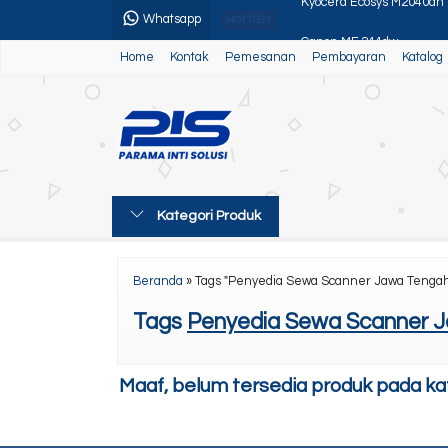
Whatsapp
HOT ITEM
Canon MF 244dw
Home
Kontak
Pemesanan
Pembayaran
Katalog
Paket Usaha 1
Sewa Mesin Fotocopy Med
Toner Sinar Jaya Silver
Toshiba e.studio 2303
Kategori Produk
Kyocera ECOSYS MA4000
Sewa Printer Bulanan
Beranda
»
Tags "Penyedia Sewa Scanner Jawa Tengah
Kyocera Ecosys M2040dn 
Tags
Penyedia Sewa Scanner J
Maaf, belum tersedia produk pada kate