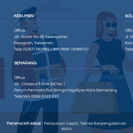
KEBUMEN
SOL
Office :
Offi
Jln. Sodor No 95 Kewayuhan
Jl. 
Pejagoan, Kebumen
Kar
Telp (0287) 382865 / WA 089519389107
Tel
SEMARANG
Office :
Jln. Classica II Blok BE No.1
Perum Permata Puri Bringin Ngaliyan Kota Semarang
Telp/WA 0899 5033 333
Parama inti solusi
- Pelayanan Cepat, Teknisi Berpengalaman
@2024