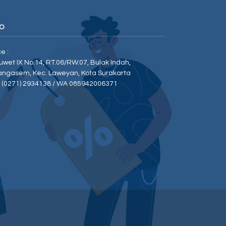
O
ce :
Duwet IX No.14, RT.06/RW.07, Bulak Indah,
angasem, Kec. Laweyan, Kota Surakarta
p (0271) 2934138 / WA 085942006371