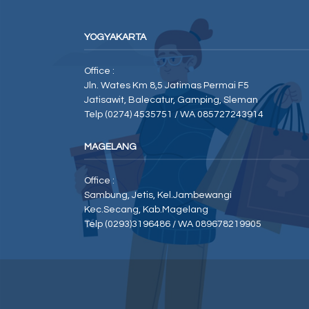
YOGYAKARTA
Office :
Jln. Wates Km 8,5 Jatimas Permai F5
Jatisawit, Balecatur, Gamping, Sleman
Telp (0274) 4535751 / WA 085727243914
MAGELANG
Office :
Sambung, Jetis, Kel.Jambewangi
Kec.Secang, Kab.Magelang
Telp (0293)3196486 / WA 089678219905