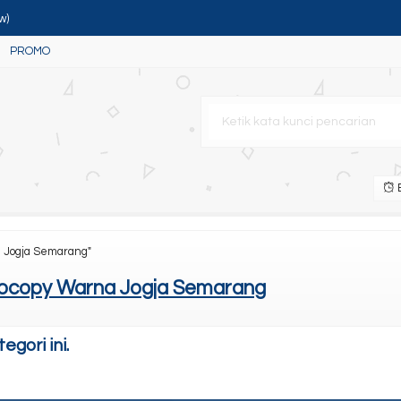
w)
PROMO
 Portable
table
B
a Jogja Semarang"
tocopy Warna Jogja Semarang
gori ini.