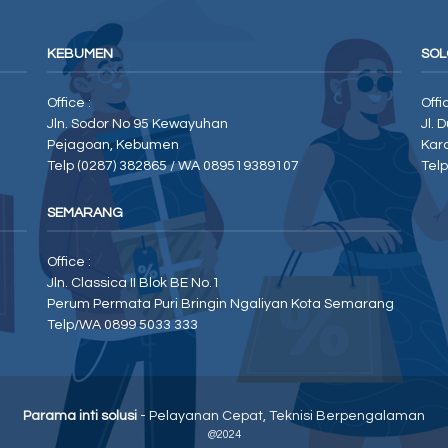
KEBUMEN
SOL
Office :
Offi
Jln. Sodor No 95 Kewayuhan
Jl. 
Pejagoan, Kebumen
Kar
Telp (0287) 382865 / WA 089519389107
Tel
SEMARANG
Office :
Jln. Classica II Blok BE No.1
Perum Permata Puri Bringin Ngaliyan Kota Semarang
Telp/WA 0899 5033 333
Parama inti solusi
- Pelayanan Cepat, Teknisi Berpengalaman
@2024