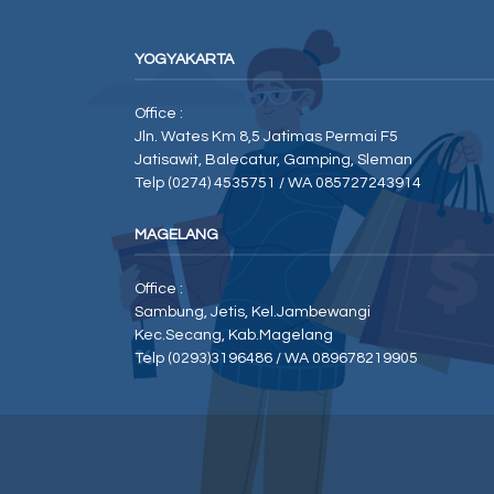
YOGYAKARTA
Office :
Jln. Wates Km 8,5 Jatimas Permai F5
Jatisawit, Balecatur, Gamping, Sleman
Telp (0274) 4535751 / WA 085727243914
MAGELANG
Office :
Sambung, Jetis, Kel.Jambewangi
Kec.Secang, Kab.Magelang
Telp (0293)3196486 / WA 089678219905