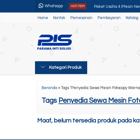
Whatsapp
Paket Usaha 4 (Mesin Ne
HOT ITEM
Home
Kontak
Pemesanan
Pembayaran
Katalog
Kyocera Ecosys 3860idn
Epson L3251 New Printer
Sewa Mesin Fotocopy Por
Canon Ir 2224/2224n
Kategori Produk
Paket Usaha 2
Kyocera Ecosys M4125idn
Beranda
»
Tags "Penyedia Sewa Mesin Fotocopy Warn
Toshiba e.studio 2303
Tags
Penyedia Sewa Mesin Fo
Maaf, belum tersedia produk pada kate