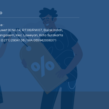
O
ce :
Duwet IX No.14, RT.06/RW.07, Bulak Indah,
angasem, Kec. Laweyan, Kota Surakarta
p (0271) 2934138 / WA 085942006371