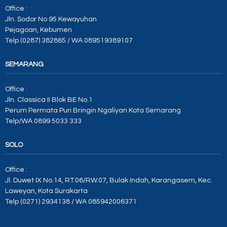
Office :
Jln. Sodor No 95 Kewayuhan
Pejagoan, Kebumen
Telp (0287) 382865 / WA 089519389107
SEMARANG
Office :
Jln. Classica II Blok BE No.1
Perum Permata Puri Bringin Ngaliyan Kota Semarang
Telp/WA 0899 5033 333
SOLO
Office :
Jl. Duwet IX No.14, RT.06/RW.07, Bulak Indah, Karangasem, Kec.
Laweyan, Kota Surakarta
Telp (0271) 2934138 / WA 085942006371