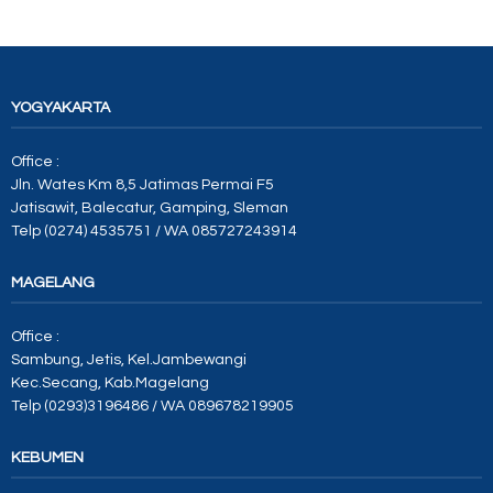
YOGYAKARTA
Office :
Jln. Wates Km 8,5 Jatimas Permai F5
Jatisawit, Balecatur, Gamping, Sleman
Telp (0274) 4535751 / WA 085727243914
MAGELANG
Office :
Sambung, Jetis, Kel.Jambewangi
Kec.Secang, Kab.Magelang
Telp (0293)3196486 / WA 089678219905
KEBUMEN