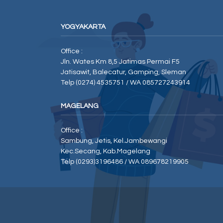
YOGYAKARTA
Office :
Jln. Wates Km 8,5 Jatimas Permai F5
Jatisawit, Balecatur, Gamping, Sleman
Telp (0274) 4535751 / WA 085727243914
MAGELANG
Office :
Sambung, Jetis, Kel.Jambewangi
Kec.Secang, Kab.Magelang
Telp (0293)3196486 / WA 089678219905