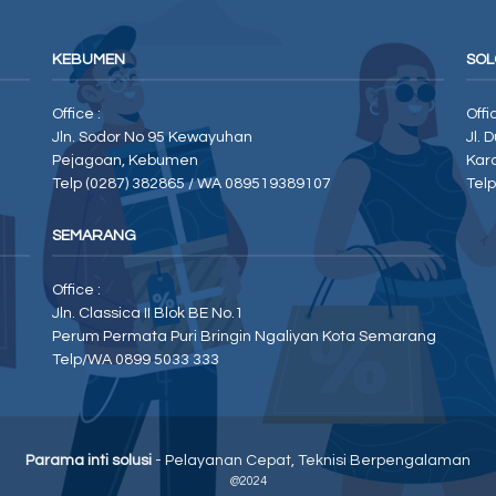
KEBUMEN
SOL
Office :
Offi
Jln. Sodor No 95 Kewayuhan
Jl. 
Pejagoan, Kebumen
Kar
Telp (0287) 382865 / WA 089519389107
Tel
SEMARANG
Office :
Jln. Classica II Blok BE No.1
Perum Permata Puri Bringin Ngaliyan Kota Semarang
Telp/WA 0899 5033 333
Parama inti solusi
- Pelayanan Cepat, Teknisi Berpengalaman
@2024