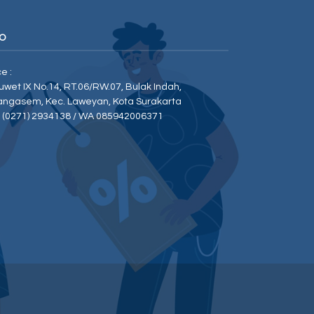
O
ce :
Duwet IX No.14, RT.06/RW.07, Bulak Indah,
angasem, Kec. Laweyan, Kota Surakarta
p (0271) 2934138 / WA 085942006371