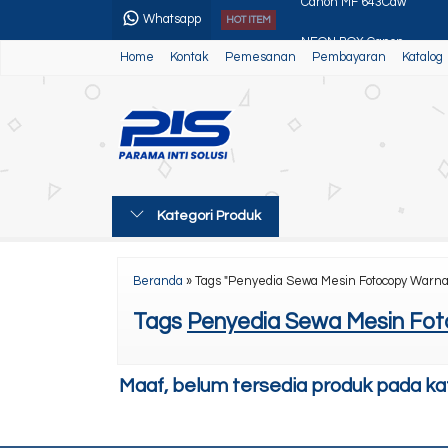
Whatsapp
HOT ITEM
NEON BOX Canon
Home
Kontak
Pemesanan
Pembayaran
Katalog
Canon Ir Adv DX 4800
Toner Dama
Canon Maxify GX4070
Canon Ir Adv 400
Kategori Produk
Paket Usaha 4 (Mesin Ne
Toner Super Gold MCM
Beranda
»
Tags "Penyedia Sewa Mesin Fotocopy Warna
Canon MF 643Cdw
Tags
Penyedia Sewa Mesin Fot
Maaf, belum tersedia produk pada kate