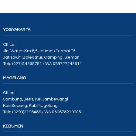
YOGYAKARTA
Office :
Jln. Wates Km 8,5 Jatimas Permai F5
Jatisawit, Balecatur, Gamping, Sleman
Telp (0274) 4535751 / WA 085727243914
MAGELANG
Office :
Sambung, Jetis, Kel.Jambewangi
Kec.Secang, Kab.Magelang
Telp (0293)3196486 / WA 089678219905
KEBUMEN