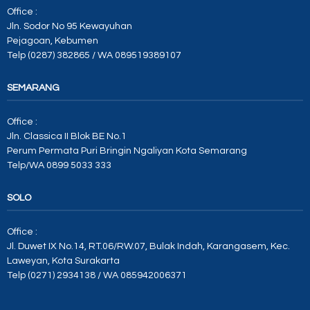
Office :
Jln. Sodor No 95 Kewayuhan
Pejagoan, Kebumen
Telp (0287) 382865 / WA 089519389107
SEMARANG
Office :
Jln. Classica II Blok BE No.1
Perum Permata Puri Bringin Ngaliyan Kota Semarang
Telp/WA 0899 5033 333
SOLO
Office :
Jl. Duwet IX No.14, RT.06/RW.07, Bulak Indah, Karangasem, Kec.
Laweyan, Kota Surakarta
Telp (0271) 2934138 / WA 085942006371