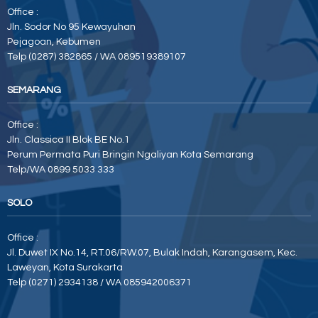
Office :
Jln. Sodor No 95 Kewayuhan
Pejagoan, Kebumen
Telp (0287) 382865 / WA 089519389107
SEMARANG
Office :
Jln. Classica II Blok BE No.1
Perum Permata Puri Bringin Ngaliyan Kota Semarang
Telp/WA 0899 5033 333
SOLO
Office :
Jl. Duwet IX No.14, RT.06/RW.07, Bulak Indah, Karangasem, Kec.
Laweyan, Kota Surakarta
Telp (0271) 2934138 / WA 085942006371