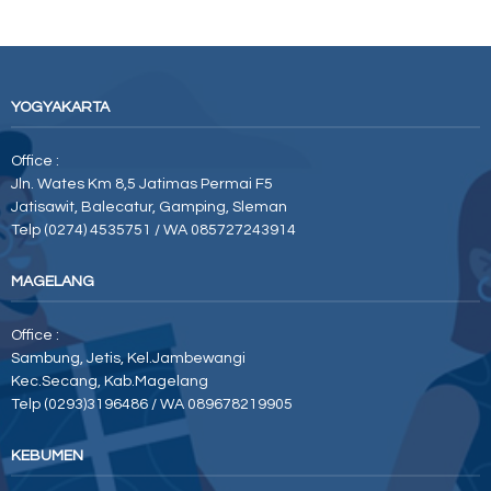
YOGYAKARTA
Office :
Jln. Wates Km 8,5 Jatimas Permai F5
Jatisawit, Balecatur, Gamping, Sleman
Telp (0274) 4535751 / WA 085727243914
MAGELANG
Office :
Sambung, Jetis, Kel.Jambewangi
Kec.Secang, Kab.Magelang
Telp (0293)3196486 / WA 089678219905
KEBUMEN