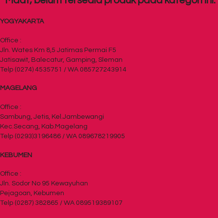
Maaf, belum tersedia produk pada kategori ini.
YOGYAKARTA
Office :
Jln. Wates Km 8,5 Jatimas Permai F5
Jatisawit, Balecatur, Gamping, Sleman
Telp (0274) 4535751 / WA 085727243914
MAGELANG
Office :
Sambung, Jetis, Kel.Jambewangi
Kec.Secang, Kab.Magelang
Telp (0293)3196486 / WA 089678219905
KEBUMEN
Office :
Jln. Sodor No 95 Kewayuhan
Pejagoan, Kebumen
Telp (0287) 382865 / WA 089519389107