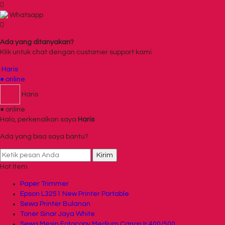
Whatsapp
Ada yang ditanyakan?
Klik untuk chat dengan customer support kami
Haris
● online
Haris
● online
Halo, perkenalkan saya
Haris
Ada yang bisa saya bantu?
Kirim
Hot Item
Paper Trimmer
Epson L3251 New Printer Portable
Sewa Printer Bulanan
Toner Sinar Jaya White
Sewa Mesin Fotocopy Medium Canon Ir 400/500