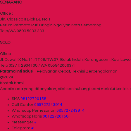
SEMARANG
Office :
Jln. Classica II Blok BE No.1
Perum Permata Puri Bringin Ngaliyan Kota Semarang
Telp/WA 0899 5033 333
SOLO
Office :
Jl. Duwet IX No.14, RT.06/RW.07, Bulak Indah, Karangasem, Kec. Lawe
Telp (0271) 2934138 / WA 085942006371
Parama inti solusi
- Pelayanan Cepat, Teknisi Berpengalaman
@2024
Kontak Kami
Apabila ada yang ditanyakan, silahkan hubungi kami melalui kontak d
SMS
08122720158
Call Center
085727243914
Whatsapp
Pemesanan
085727243914
Whatsapp
Haris
08122720158
Messenger
#
Telegram
#