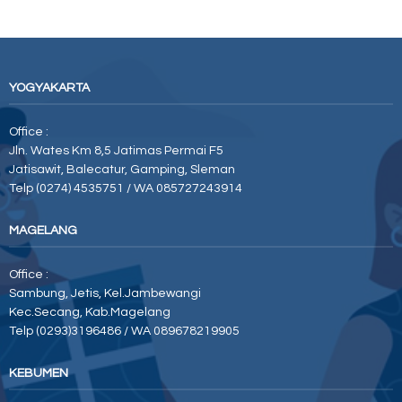
YOGYAKARTA
Office :
Jln. Wates Km 8,5 Jatimas Permai F5
Jatisawit, Balecatur, Gamping, Sleman
Telp (0274) 4535751 / WA 085727243914
MAGELANG
Office :
Sambung, Jetis, Kel.Jambewangi
Kec.Secang, Kab.Magelang
Telp (0293)3196486 / WA 089678219905
KEBUMEN