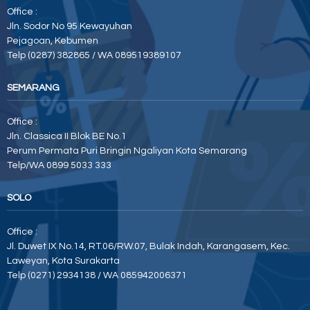
Office :
Jln. Sodor No 95 Kewayuhan
Pejagoan, Kebumen
Telp (0287) 382865 / WA 089519389107
SEMARANG
Office :
Jln. Classica II Blok BE No.1
Perum Permata Puri Bringin Ngaliyan Kota Semarang
Telp/WA 0899 5033 333
SOLO
Office :
Jl. Duwet IX No.14, RT.06/RW.07, Bulak Indah, Karangasem, Kec.
Laweyan, Kota Surakarta
Telp (0271) 2934138 / WA 085942006371