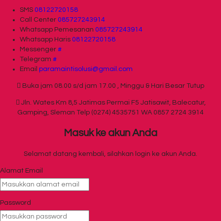
SMS
08122720158
Call Center
085727243914
Whatsapp
Pemesanan
085727243914
Whatsapp
Haris
08122720158
Messenger
#
Telegram
#
Email
paramaintisolusi@gmail.com
Buka jam 08.00 s/d jam 17.00 , Minggu & Hari Besar Tutup
Jln. Wates Km 8,5 Jatimas Permai F5 Jatisawit, Balecatur,
Gamping, Sleman Telp (0274) 4535751 WA 0857 2724 3914
Masuk ke akun Anda
Selamat datang kembali, silahkan login ke akun Anda.
Alamat Email
Password