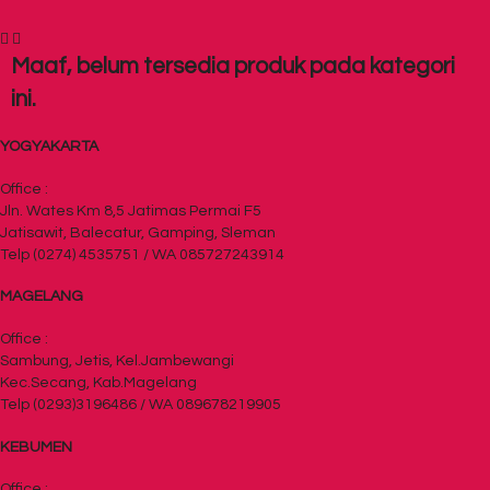
Maaf, belum tersedia produk pada kategori
ini.
YOGYAKARTA
Office :
Jln. Wates Km 8,5 Jatimas Permai F5
Jatisawit, Balecatur, Gamping, Sleman
Telp (0274) 4535751 / WA 085727243914
MAGELANG
Office :
Sambung, Jetis, Kel.Jambewangi
Kec.Secang, Kab.Magelang
Telp (0293)3196486 / WA 089678219905
KEBUMEN
Office :