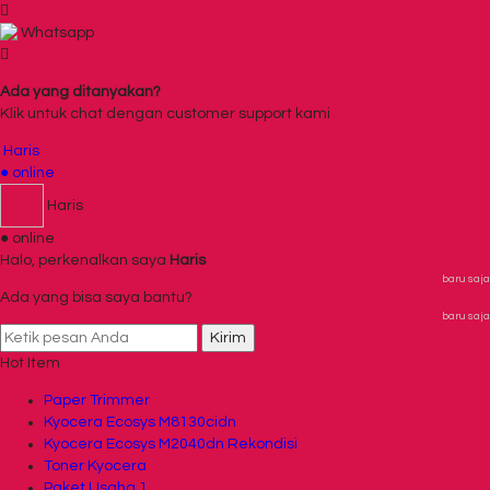
Whatsapp
Ada yang ditanyakan?
Klik untuk chat dengan customer support kami
Haris
● online
Haris
● online
Halo, perkenalkan saya
Haris
baru saja
Ada yang bisa saya bantu?
baru saja
Kirim
Hot Item
Paper Trimmer
Kyocera Ecosys M8130cidn
Kyocera Ecosys M2040dn Rekondisi
Toner Kyocera
Paket Usaha 1