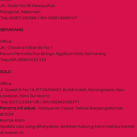
Jln. Sodor No 95 Kewayuhan
Pejagoan, Kebumen
Telp (0287) 382865 / WA 089519389107
SEMARANG
Office :
Jln. Classica II Blok BE No.1
Perum Permata Puri Bringin Ngaliyan Kota Semarang
Telp/WA 0899 5033 333
SOLO
Office :
Jl. Duwet IX No.14, RT.06/RW.07, Bulak Indah, Karangasem, Kec.
Laweyan, Kota Surakarta
Telp (0271) 2934138 / WA 085942006371
Parama inti solusi
- Pelayanan Cepat, Teknisi Berpengalaman
@2024
Kontak Kami
Apabila ada yang ditanyakan, silahkan hubungi kami melalui kontak
di bawah ini.