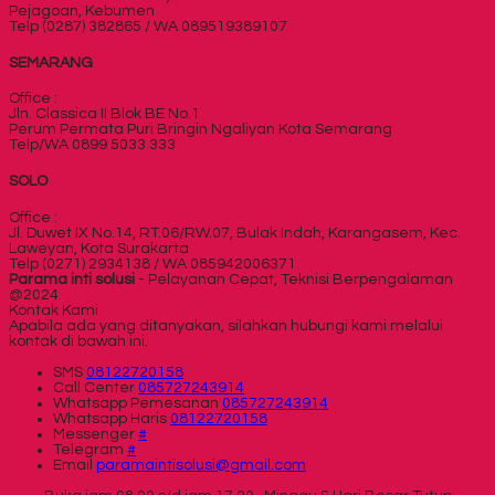
Pejagoan, Kebumen
Telp (0287) 382865 / WA 089519389107
SEMARANG
Office :
Jln. Classica II Blok BE No.1
Perum Permata Puri Bringin Ngaliyan Kota Semarang
Telp/WA 0899 5033 333
SOLO
Office :
Jl. Duwet IX No.14, RT.06/RW.07, Bulak Indah, Karangasem, Kec.
Laweyan, Kota Surakarta
Telp (0271) 2934138 / WA 085942006371
Parama inti solusi
- Pelayanan Cepat, Teknisi Berpengalaman
@2024
Kontak Kami
Apabila ada yang ditanyakan, silahkan hubungi kami melalui
kontak di bawah ini.
SMS
08122720158
Call Center
085727243914
Whatsapp
Pemesanan
085727243914
Whatsapp
Haris
08122720158
Messenger
#
Telegram
#
Email
paramaintisolusi@gmail.com