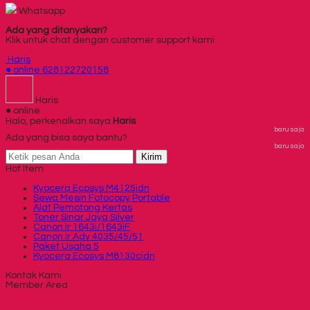
Whatsapp
Ada yang ditanyakan?
Klik untuk chat dengan customer support kami
Haris
● online
628122720158
Haris
● online
Halo, perkenalkan saya
Haris
baru saja
Ada yang bisa saya bantu?
baru saja
Kirim
Hot Item
Kyocera Ecosys M4125idn
Sewa Mesin Fotocopy Portable
Alat Pemotong Kertas
Toner Sinar Jaya Silver
Canon Ir 1643i/1643iF
Canon Ir Adv 4035/45/51
Paket Usaha 5
Kyocera Ecosys M8130cidn
Kontak Kami
Member Area