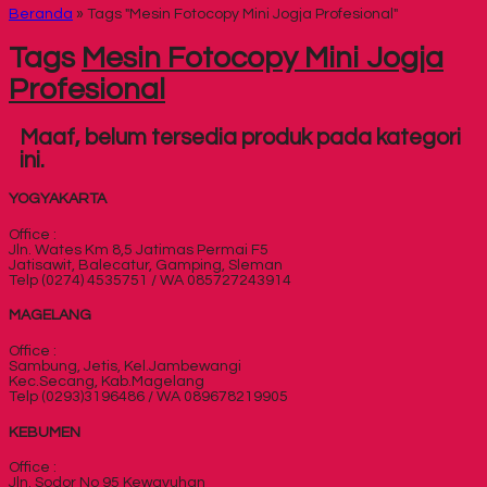
Beranda
»
Tags "Mesin Fotocopy Mini Jogja Profesional"
Tags
Mesin Fotocopy Mini Jogja
Profesional
Maaf, belum tersedia produk pada kategori
ini.
YOGYAKARTA
Office :
Jln. Wates Km 8,5 Jatimas Permai F5
Jatisawit, Balecatur, Gamping, Sleman
Telp (0274) 4535751 / WA 085727243914
MAGELANG
Office :
Sambung, Jetis, Kel.Jambewangi
Kec.Secang, Kab.Magelang
Telp (0293)3196486 / WA 089678219905
KEBUMEN
Office :
Jln. Sodor No 95 Kewayuhan