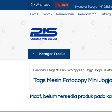
Whatsapp
Kyocera Ecosys M4125idn
HOT ITEM
Home
Kontak
Pemesanan
Pembayaran
Katalog
Kyocera ECOSYS MA4000
Toner Grade A
Canon Ir Adv 4525/45/51
Paper Trimmer
Kategori Produk
Sewa Printer Bulanan
Sewa Mesin Fotocopy Med
Beranda
»
Tags "Mesin Fotocopy Mini Jogja Jogja Selata
Toner Sinar Jaya Silver
Tags
Mesin Fotocopy Mini Jogja
Maaf, belum tersedia produk pada kate