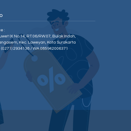
O
ce :
Duwet IX No.14, RT.06/RW.07, Bulak Indah,
angasem, Kec. Laweyan, Kota Surakarta
p (0271) 2934138 / WA 085942006371