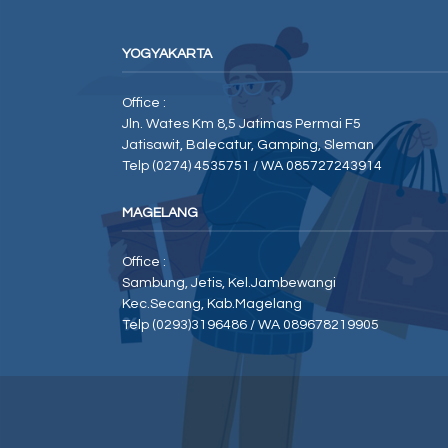
YOGYAKARTA
Office :
Jln. Wates Km 8,5 Jatimas Permai F5
Jatisawit, Balecatur, Gamping, Sleman
Telp (0274) 4535751 / WA 085727243914
MAGELANG
Office :
Sambung, Jetis, Kel.Jambewangi
Kec.Secang, Kab.Magelang
Telp (0293)3196486 / WA 089678219905