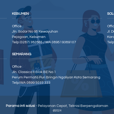
KEBUMEN
SOL
Office :
Offi
Jln. Sodor No 95 Kewayuhan
Jl. 
Pejagoan, Kebumen
Kar
Telp (0287) 382865 / WA 089519389107
Tel
SEMARANG
Office :
Jln. Classica II Blok BE No.1
Perum Permata Puri Bringin Ngaliyan Kota Semarang
Telp/WA 0899 5033 333
Parama inti solusi
- Pelayanan Cepat, Teknisi Berpengalaman
@2024