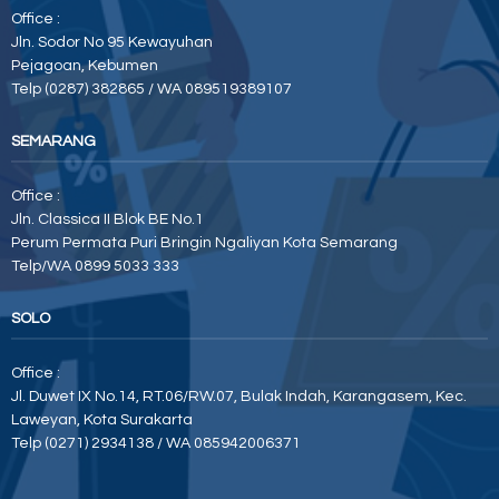
Office :
Jln. Sodor No 95 Kewayuhan
Pejagoan, Kebumen
Telp (0287) 382865 / WA 089519389107
SEMARANG
Office :
Jln. Classica II Blok BE No.1
Perum Permata Puri Bringin Ngaliyan Kota Semarang
Telp/WA 0899 5033 333
SOLO
Office :
Jl. Duwet IX No.14, RT.06/RW.07, Bulak Indah, Karangasem, Kec.
Laweyan, Kota Surakarta
Telp (0271) 2934138 / WA 085942006371