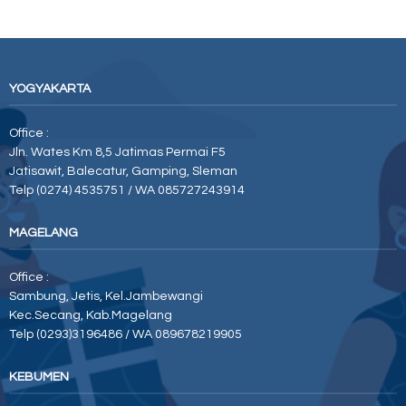
YOGYAKARTA
Office :
Jln. Wates Km 8,5 Jatimas Permai F5
Jatisawit, Balecatur, Gamping, Sleman
Telp (0274) 4535751 / WA 085727243914
MAGELANG
Office :
Sambung, Jetis, Kel.Jambewangi
Kec.Secang, Kab.Magelang
Telp (0293)3196486 / WA 089678219905
KEBUMEN