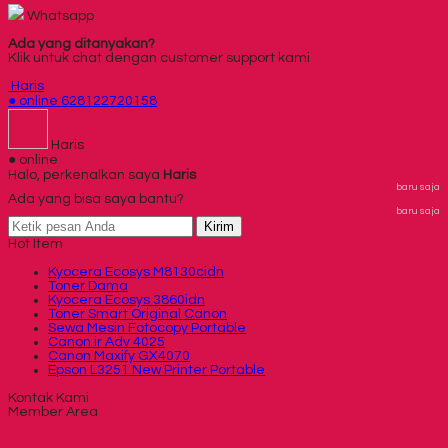
Whatsapp
Ada yang ditanyakan?
Klik untuk chat dengan customer support kami
Haris
● online
628122720158
Haris
● online
Halo, perkenalkan saya
Haris
baru saja
Ada yang bisa saya bantu?
baru saja
Kirim
Hot Item
Kyocera Ecosys M8130cidn
Toner Dama
Kyocera Ecosys 3860idn
Toner Smart Original Canon
Sewa Mesin Fotocopy Portable
Canon ir Adv 4025
Canon Maxify GX4070
Epson L3251 New Printer Portable
Kontak Kami
Member Area