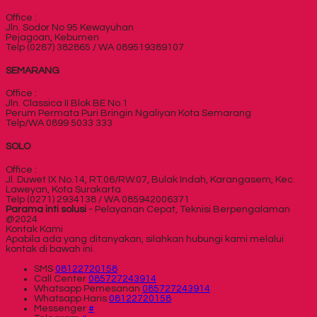
Office :
Jln. Sodor No 95 Kewayuhan
Pejagoan, Kebumen
Telp (0287) 382865 / WA 089519389107
SEMARANG
Office :
Jln. Classica II Blok BE No.1
Perum Permata Puri Bringin Ngaliyan Kota Semarang
Telp/WA 0899 5033 333
SOLO
Office :
Jl. Duwet IX No.14, RT.06/RW.07, Bulak Indah, Karangasem, Kec.
Laweyan, Kota Surakarta
Telp (0271) 2934138 / WA 085942006371
Parama inti solusi
- Pelayanan Cepat, Teknisi Berpengalaman
@2024
Kontak Kami
Apabila ada yang ditanyakan, silahkan hubungi kami melalui
kontak di bawah ini.
SMS
08122720158
Call Center
085727243914
Whatsapp
Pemesanan
085727243914
Whatsapp
Haris
08122720158
Messenger
#