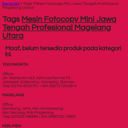
Beranda
»
Tags "Mesin Fotocopy Mini Jawa Tengah Profesional
Magelang Utara"
Tags
Mesin Fotocopy Mini Jawa
Tengah Profesional Magelang
Utara
Maaf, belum tersedia produk pada kategori
ini.
YOGYAKARTA
Office :
Jln. Wates Km 8,5 Jatimas Permai F5
Jatisawit, Balecatur, Gamping, Sleman
Telp (0274) 4535751 / WA 085727243914
MAGELANG
Office :
Sambung, Jetis, Kel.Jambewangi
Kec.Secang, Kab.Magelang
Telp (0293)3196486 / WA 089678219905
KEBUMEN