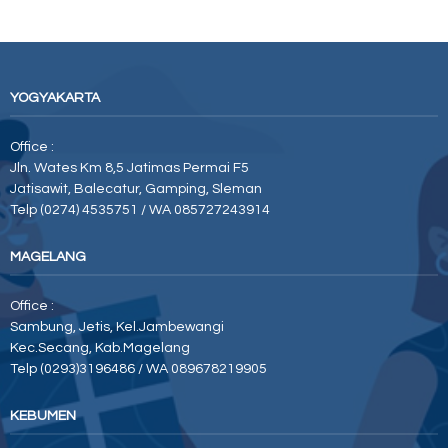
YOGYAKARTA
Office :
Jln. Wates Km 8,5 Jatimas Permai F5
Jatisawit, Balecatur, Gamping, Sleman
Telp (0274) 4535751 / WA 085727243914
MAGELANG
Office :
Sambung, Jetis, Kel.Jambewangi
Kec.Secang, Kab.Magelang
Telp (0293)3196486 / WA 089678219905
KEBUMEN