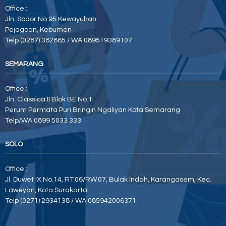
Office :
Jln. Sodor No 95 Kewayuhan
Pejagoan, Kebumen
Telp (0287) 382865 / WA 089519389107
SEMARANG
Office :
Jln. Classica II Blok BE No.1
Perum Permata Puri Bringin Ngaliyan Kota Semarang
Telp/WA 0899 5033 333
SOLO
Office :
Jl. Duwet IX No.14, RT.06/RW.07, Bulak Indah, Karangasem, Kec.
Laweyan, Kota Surakarta
Telp (0271) 2934138 / WA 085942006371