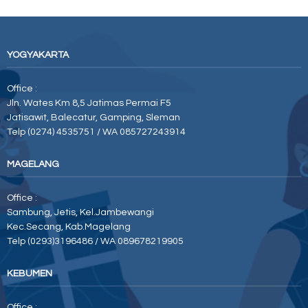
YOGYAKARTA
Office :
Jln. Wates Km 8,5 Jatimas Permai F5
Jatisawit, Balecatur, Gamping, Sleman
Telp (0274) 4535751 / WA 085727243914
MAGELANG
Office :
Sambung, Jetis, Kel.Jambewangi
Kec.Secang, Kab.Magelang
Telp (0293)3196486 / WA 089678219905
KEBUMEN
Office :