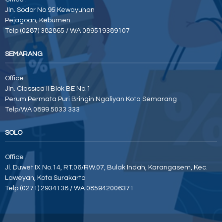
Jln. Sodor No 95 Kewayuhan
Pejagoan, Kebumen
Telp (0287) 382865 / WA 089519389107
SEMARANG
Office :
Jln. Classica II Blok BE No.1
Perum Permata Puri Bringin Ngaliyan Kota Semarang
Telp/WA 0899 5033 333
SOLO
Office :
Jl. Duwet IX No.14, RT.06/RW.07, Bulak Indah, Karangasem, Kec.
Laweyan, Kota Surakarta
Telp (0271) 2934138 / WA 085942006371