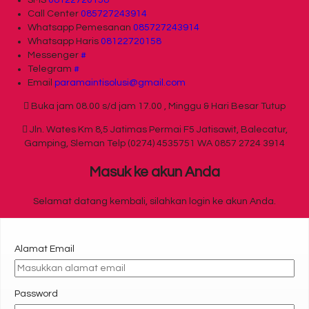
Call Center
085727243914
Whatsapp
Pemesanan
085727243914
Whatsapp
Haris
08122720158
Messenger
#
Telegram
#
Email
paramaintisolusi@gmail.com
Buka jam 08.00 s/d jam 17.00 , Minggu & Hari Besar Tutup
Jln. Wates Km 8,5 Jatimas Permai F5 Jatisawit, Balecatur,
Gamping, Sleman Telp (0274) 4535751 WA 0857 2724 3914
Masuk ke akun Anda
Selamat datang kembali, silahkan login ke akun Anda.
Alamat Email
Password