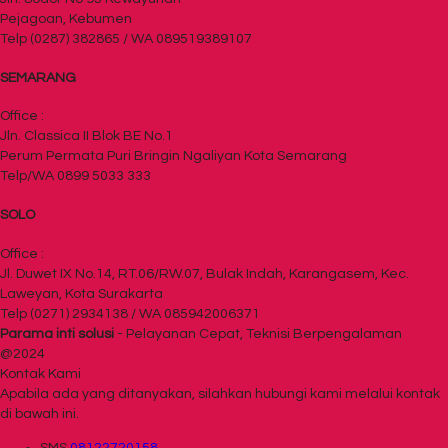
Pejagoan, Kebumen
Telp (0287) 382865 / WA 089519389107
SEMARANG
Office :
Jln. Classica II Blok BE No.1
Perum Permata Puri Bringin Ngaliyan Kota Semarang
Telp/WA 0899 5033 333
SOLO
Office :
Jl. Duwet IX No.14, RT.06/RW.07, Bulak Indah, Karangasem, Kec.
Laweyan, Kota Surakarta
Telp (0271) 2934138 / WA 085942006371
Parama inti solusi
- Pelayanan Cepat, Teknisi Berpengalaman
@2024
Kontak Kami
Apabila ada yang ditanyakan, silahkan hubungi kami melalui kontak
di bawah ini.
SMS
08122720158