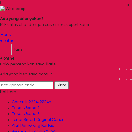
Whatsapp
Ada yang ditanyakan?
Klik untuk chat dengan customer support kami
Haris
● online
Haris
● online
Halo, perkenalkan saya
Haris
baru saja
Ada yang bisa saya bantu?
baru saja
Kirim
Hot Item
Canon Ir 2224/2224n
Paket Usaha 1
Paket Usaha 3
Toner Smart Original Canon
Alat Pemotong Kertas
Kyocera TasKalfa 2554ci