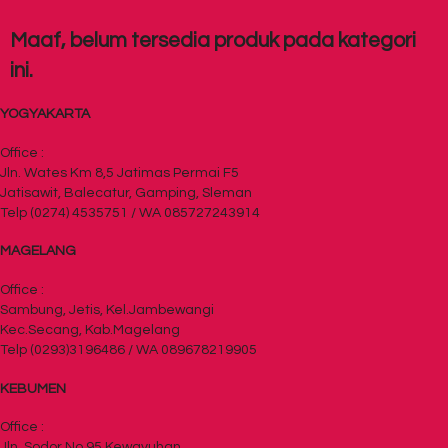
Maaf, belum tersedia produk pada kategori
ini.
YOGYAKARTA
Office :
Jln. Wates Km 8,5 Jatimas Permai F5
Jatisawit, Balecatur, Gamping, Sleman
Telp (0274) 4535751 / WA 085727243914
MAGELANG
Office :
Sambung, Jetis, Kel.Jambewangi
Kec.Secang, Kab.Magelang
Telp (0293)3196486 / WA 089678219905
KEBUMEN
Office :
Jln. Sodor No 95 Kewayuhan