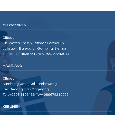
YOGYAKARTA
Office :
Jln. Wates Km 8,5 Jatimas Permai F5
Jatisawit, Balecatur, Gamping, Sleman
Telp (0274) 4535751 / WA 085727243914
MAGELANG
Office :
Sambung, Jetis, Kel.Jambewangi
Kec.Secang, Kab.Magelang
Telp (0293)3196486 / WA 089678219905
KEBUMEN