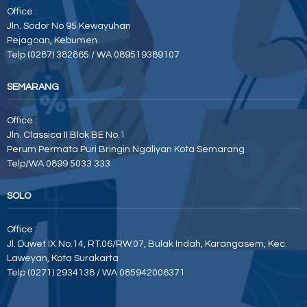
Office :
Jln. Sodor No 95 Kewayuhan
Pejagoan, Kebumen
Telp (0287) 382865 / WA 089519389107
SEMARANG
Office :
Jln. Classica II Blok BE No.1
Perum Permata Puri Bringin Ngaliyan Kota Semarang
Telp/WA 0899 5033 333
SOLO
Office :
Jl. Duwet IX No.14, RT.06/RW.07, Bulak Indah, Karangasem, Kec.
Laweyan, Kota Surakarta
Telp (0271) 2934138 / WA 085942006371