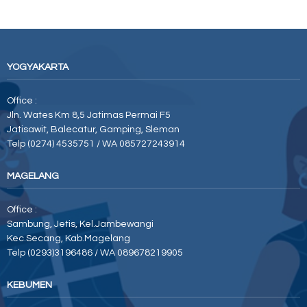
YOGYAKARTA
Office :
Jln. Wates Km 8,5 Jatimas Permai F5
Jatisawit, Balecatur, Gamping, Sleman
Telp (0274) 4535751 / WA 085727243914
MAGELANG
Office :
Sambung, Jetis, Kel.Jambewangi
Kec.Secang, Kab.Magelang
Telp (0293)3196486 / WA 089678219905
KEBUMEN