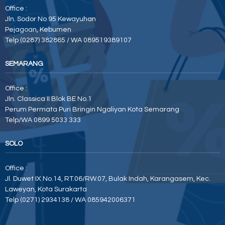
Office :
Jln. Sodor No 95 Kewayuhan
Pejagoan, Kebumen
Telp (0287) 382865 / WA 089519389107
SEMARANG
Office :
Jln. Classica II Blok BE No.1
Perum Permata Puri Bringin Ngaliyan Kota Semarang
Telp/WA 0899 5033 333
SOLO
Office :
Jl. Duwet IX No.14, RT.06/RW.07, Bulak Indah, Karangasem, Kec.
Laweyan, Kota Surakarta
Telp (0271) 2934138 / WA 085942006371