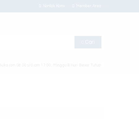
Kontak Kami
Member Area
Cari
uka jam 08.00 s/d jam 17.00 , Minggu & Hari Besar Tutup