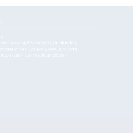
O
ce :
Duwet IX No.14, RT.06/RW.07, Bulak Indah,
angasem, Kec. Laweyan, Kota Surakarta
p (0271) 2934138 / WA 085942006371