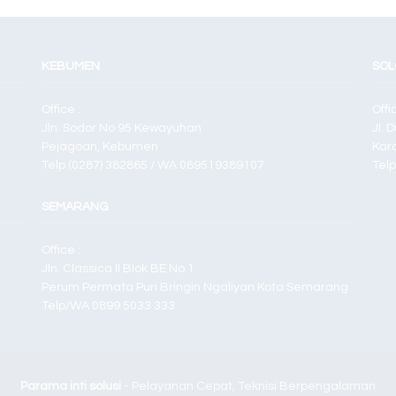
KEBUMEN
SOL
Office :
Offi
Jln. Sodor No 95 Kewayuhan
Jl. 
Pejagoan, Kebumen
Kar
Telp (0287) 382865 / WA 089519389107
Tel
SEMARANG
Office :
Jln. Classica II Blok BE No.1
Perum Permata Puri Bringin Ngaliyan Kota Semarang
Telp/WA 0899 5033 333
Parama inti solusi
- Pelayanan Cepat, Teknisi Berpengalaman