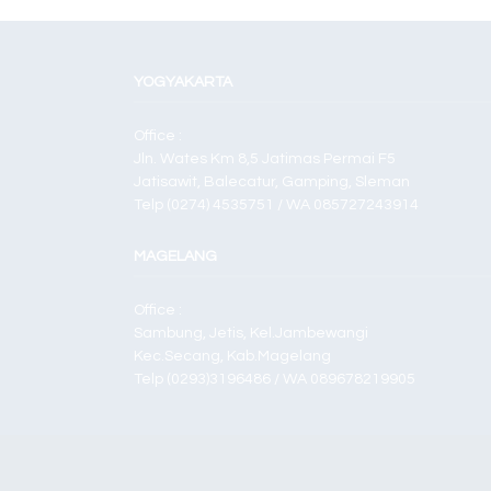
YOGYAKARTA
Office :
Jln. Wates Km 8,5 Jatimas Permai F5
Jatisawit, Balecatur, Gamping, Sleman
Telp (0274) 4535751 / WA 085727243914
MAGELANG
Office :
Sambung, Jetis, Kel.Jambewangi
Kec.Secang, Kab.Magelang
Telp (0293)3196486 / WA 089678219905