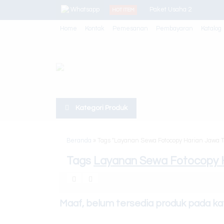
Whatsapp
Paket Usaha 2
HOT ITEM
Home
Kontak
Pemesanan
Pembayaran
Katalog
Sewa Fotocopy Bulanan
Canon Ir Adv 4525/45/51
Paket Usaha 3
Canon Ir Adv 3225/35/45
Kategori Produk
Paper Trimmer
Canon Ir Adv 4225
Beranda
»
Tags "Layanan Sewa Fotocopy Harian Jawa 
Toner Sinar Jaya Silver
Tags
Layanan Sewa Fotocopy H
Maaf, belum tersedia produk pada kate