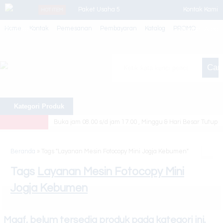
Paket Usaha 5
Kontak Kami
HOT ITEM
Home
Kontak
Pemesanan
Pembayaran
Katalog
PROMO
Whatsapp
Canon Ir Adv
Member Area
3225/35/45
Cari
Canon MF
244dw
Kategori Produk
Kyocera Ecosys
Buka jam 08.00 s/d jam 17.00 , Minggu & Hari Besar Tutup
M8130cidn
Canon ir Adv
Beranda
»
Tags "Layanan Mesin Fotocopy Mini Jogja Kebumen"
4025
Tags
Layanan Mesin Fotocopy Mini
Jogja Kebumen
Paket Usaha 1
Canon Ir Adv
Maaf, belum tersedia produk pada kategori ini.