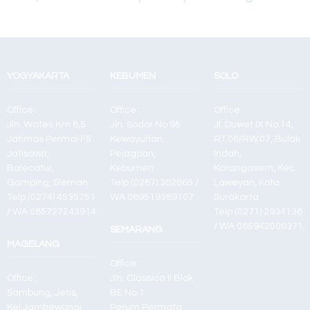
400
Toner Super
Gold MCM
YOGYAKARTA
KEBUMEN
SOLO
Office :
Office :
Office :
Jln. Wates Km 8,5
Jln. Sodor No 95
Jl. Duwet IX No.14,
Jatimas Permai F5
Kewayuhan
RT.06/RW.07, Bulak
Jatisawit,
Pejagoan,
Indah,
Balecatur,
Kebumen
Karangasem, Kec.
Gamping, Sleman
Telp (0287) 382865 /
Laweyan, Kota
Telp (0274) 4535751
WA 089519389107
Surakarta
/ WA 085727243914
Telp (0271) 2934138
/ WA 085942006371
SEMARANG
MAGELANG
Office :
Office :
Jln. Classica II Blok
Sambung, Jetis,
BE No.1
Kel.Jambewangi
Perum Permata