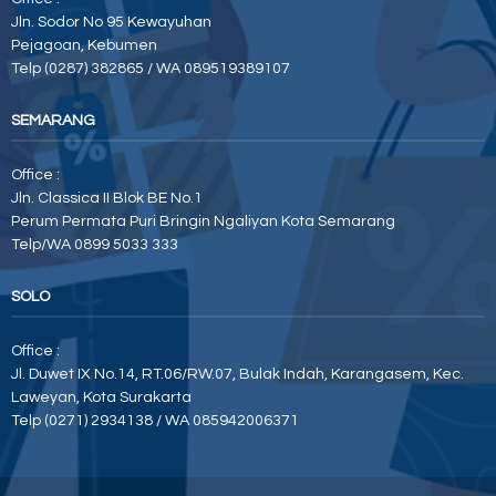
Jln. Sodor No 95 Kewayuhan
Pejagoan, Kebumen
Telp (0287) 382865 / WA 089519389107
SEMARANG
Office :
Jln. Classica II Blok BE No.1
Perum Permata Puri Bringin Ngaliyan Kota Semarang
Telp/WA 0899 5033 333
SOLO
Office :
Jl. Duwet IX No.14, RT.06/RW.07, Bulak Indah, Karangasem, Kec.
Laweyan, Kota Surakarta
Telp (0271) 2934138 / WA 085942006371