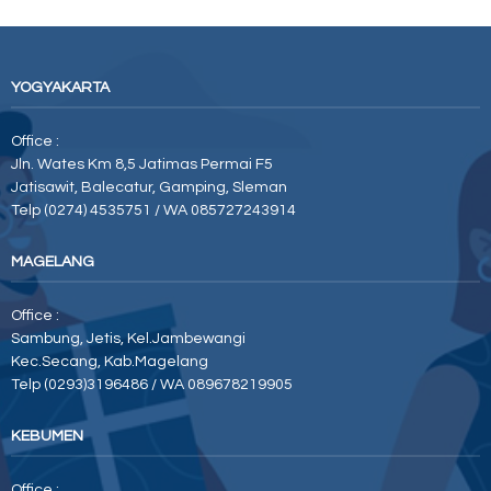
YOGYAKARTA
Office :
Jln. Wates Km 8,5 Jatimas Permai F5
Jatisawit, Balecatur, Gamping, Sleman
Telp (0274) 4535751 / WA 085727243914
MAGELANG
Office :
Sambung, Jetis, Kel.Jambewangi
Kec.Secang, Kab.Magelang
Telp (0293)3196486 / WA 089678219905
KEBUMEN
Office :