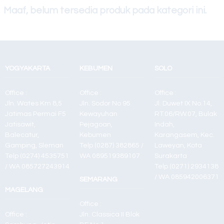
L15150
Maaf, belum tersedia produk pada kategori ini.
Toner Sinar
Jaya Silver
YOGYAKARTA
KEBUMEN
SOLO
Office :
Office :
Office :
Jln. Wates Km 8,5
Jln. Sodor No 95
Jl. Duwet IX No.14,
Jatimas Permai F5
Kewayuhan
RT.06/RW.07, Bulak
Jatisawit,
Pejagoan,
Indah,
Balecatur,
Kebumen
Karangasem, Kec.
Gamping, Sleman
Telp (0287) 382865 /
Laweyan, Kota
Telp (0274) 4535751
WA 089519389107
Surakarta
/ WA 085727243914
Telp (0271) 2934138
/ WA 085942006371
SEMARANG
MAGELANG
Office :
Office :
Jln. Classica II Blok