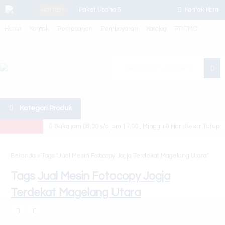
Paket Usaha 5
Kontak Kami
HOT ITEM
Home
Kontak
Pemesanan
Pembayaran
Katalog
PROMO
Whatsapp
Canon Ir
Member Area
2224/2224n
Paket Usaha 1
Cari
Paper Trimmer
Kategori Produk
Canon Ir Adv
Buka jam 08.00 s/d jam 17.00 , Minggu & Hari Besar Tutup
4525/45/51
Toner
Beranda
»
Tags "Jual Mesin Fotocopy Jogja Terdekat Magelang Utara"
Demontec
Tags
Jual Mesin Fotocopy Jogja
Terdekat Magelang Utara
Sewa Printer
Epson EcoTank